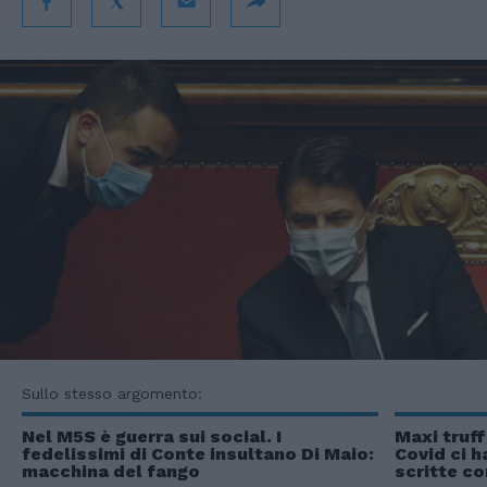
Sullo stesso argomento:
Nel M5S è guerra sui social. I
Maxi truff
fedelissimi di Conte insultano Di Maio:
Covid ci ha
macchina del fango
scritte co