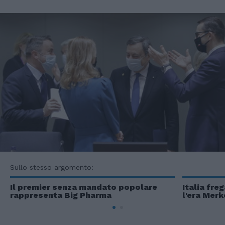
Sullo stesso argomento:
Il premier senza mandato popolare
Italia fre
rappresenta Big Pharma
l'era Merk