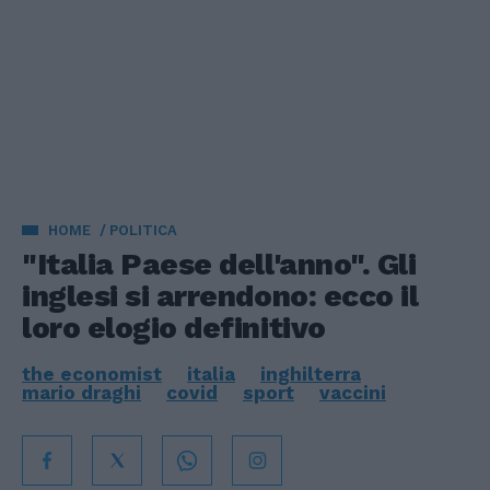
HOME
POLITICA
"Italia Paese dell'anno". Gli
inglesi si arrendono: ecco il
loro elogio definitivo
the economist
italia
inghilterra
mario draghi
covid
sport
vaccini