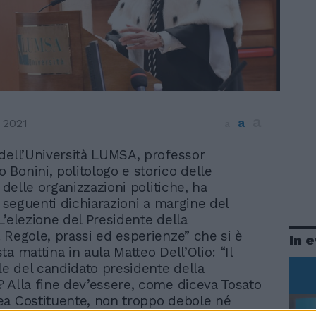
a
a
 2021
a
 dell’Università LUMSA, professor
 Bonini, politologo e storico delle
e delle organizzazioni politiche, ha
e seguenti dichiarazioni a margine del
L’elezione del Presidente della
 Regole, prassi ed esperienze” che si è
In 
a mattina in aula Matteo Dell’Olio: “Il
ale del candidato presidente della
 Alla fine dev’essere, come diceva Tosato
a Costituente, non troppo debole né