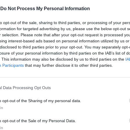
e. Gli estremi sono da evitare perché si
na personalità che deve proseguire una via
-
Do Not Process My Personal Information
i e lo deve fare rapportandosi
nte anche con maggioranze e situazioni
to opt-out of the sale, sharing to third parties, or processing of your per
vuole quindi, dal punto di vista della
formation for targeted advertising by us, please use the below opt-out s
politica, una personalità mediana. I cavalli
r selection. Please note that after your opt-out request is processed y
ando sono stati candidati, sono stati
eing interest-based ads based on personal information utilized by us or
disclosed to third parties prior to your opt-out. You may separately opt-
Le
losure of your personal information by third parties on the IAB’s list of
da
Rudy Giuliani a Come States?
. This information may also be disclosed by us to third parties on the
IA
Le
Trump, Meloni e la strategia
Participants
that may further disclose it to other third parties.
o di emergenza appena prolungato può
americana
re un ostacolo alla candidatura Draghi?
sempre in stato di emergenza, formalmente
ente, questo è un dettaglio trascurabile
l Data Processing Opt Outs
nificativo in termini istituzionali”
ci possano essere i margini per un
o opt-out of the Sharing of my personal data.
ondiviso già dal primo turno. Bisogna
In
ategie dei vari partiti e c’è l’incognita
 Comunque un candidato di larga
o opt-out of the Sale of my Personal Data.
e si può anche eleggere alla quarta
In