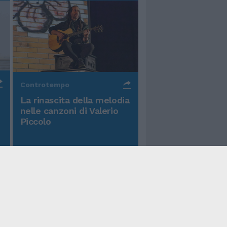
Controtempo
La rinascita della melodia
nelle canzoni di Valerio
Piccolo