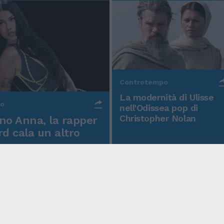
Controtempo
La modernità di Ulisse
po
nell'Odissea pop di
Christopher Nolan
o Anna, la rapper
rd cala un altro