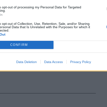
ome spesso è successo nella storia
to opt-out of processing my Personal Data for Targeted
a”
ing.
In
o opt-out of Collection, Use, Retention, Sale, and/or Sharing
ersonal Data that Is Unrelated with the Purposes for which it
lected.
Out
CONFIRM
Data Deletion
Data Access
Privacy Policy