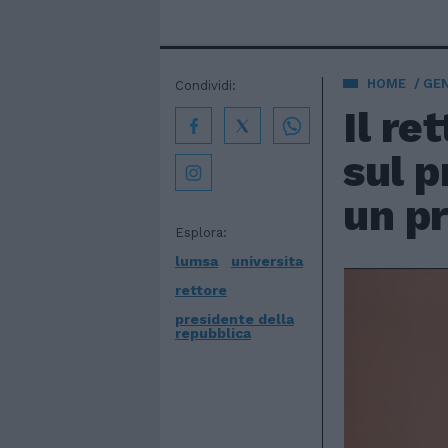
HOME
GE
Condividi:
Il re
sul p
un p
Esplora:
lumsa
universita
rettore
presidente della
repubblica