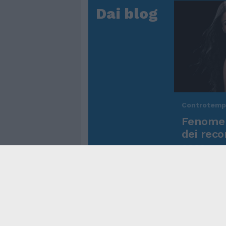
Dai blog
Controtem
Fenomen
dei reco
asso