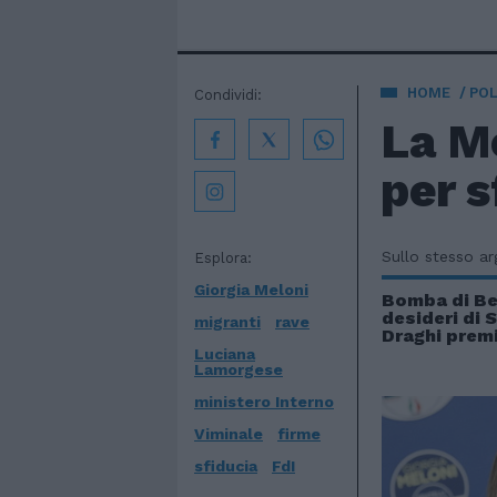
HOME
POL
Condividi:
La Me
per 
Sullo stesso a
Esplora:
Giorgia Meloni
Bomba di Be
desideri di S
migranti
rave
Draghi premi
Luciana
Lamorgese
ministero Interno
Viminale
firme
sfiducia
FdI