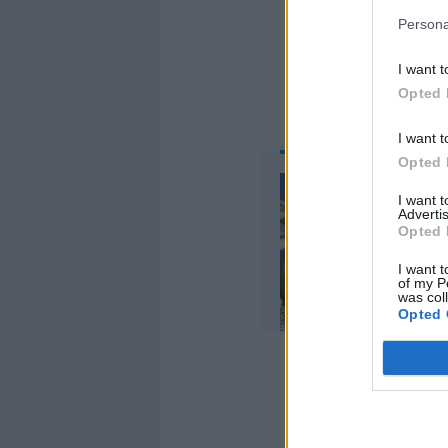
ufficiale: c
Persona
spalancati e
I want t
Opted 
I want t
Opted 
I want 
Advertis
Opted 
I want t
of my P
was col
Opted 