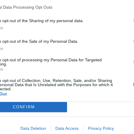
on la Lamorgese al Viminale porti
l Data Processing Opt Outs
 rave party assicurati".
o opt-out of the Sharing of my personal data.
In
o opt-out of the Sale of my Personal Data.
In
Bambina abbandonata in
to opt-out of processing my Personal Data for Targeted
Ucraina, Meloni attacca:
ing.
"Utero in affitto reato
In
universale"
o opt-out of Collection, Use, Retention, Sale, and/or Sharing
ersonal Data that Is Unrelated with the Purposes for which it
lected.
Out
CONFIRM
Data Deletion
Data Access
Privacy Policy