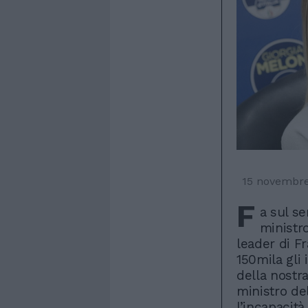
15 novembre
F
a sul se
ministr
leader di Fr
150mila gli 
della nostr
ministro del
l’incapacit