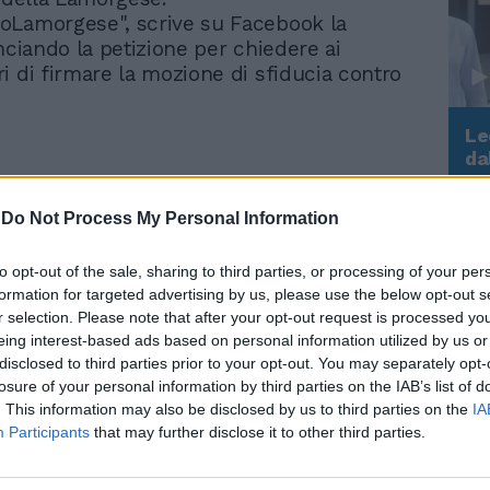
oLamorgese", scrive su Facebook la
nciando la petizione per chiedere ai
i di firmare la mozione di sfiducia contro
Le
da
Rudy Giuliani a Come States?
Le
 italiani che hanno già firmato a sostegno della nostra mozione di sfiducia nei
Trump, Meloni e la strategia
dell'Interno. I cittadini sono stufi di subire l'incapacità della
moLamorgese
pic.twitter.com/5PkNZLbkYd
-
Do Not Process My Personal Information
americana
rgia Meloni ن (@GiorgiaMeloni)
November 15, 2021
to opt-out of the sale, sharing to third parties, or processing of your per
formation for targeted advertising by us, please use the below opt-out s
ll'unico partito di opposizione punta il
r selection. Please note that after your opt-out request is processed y
"sul centro sociale Spin Time di Roma, lo
eing interest-based ads based on personal information utilized by us or
upato già famoso per esser stato teatro di
disclosed to third parties prior to your opt-out. You may separately opt-
a esponenti di sinistra e dove è partita la
losure of your personal information by third parties on the IAB’s list of
ettorale del neosindaco Gualtieri", che
. This information may also be disclosed by us to third parties on the
IA
sere luogo di feste abusive, in barba a
Participants
that may further disclose it to other third parties.
rma e principio di legalità: un insulto a
mprenditori che lavorano onestamente. È