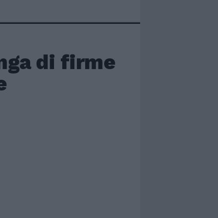
nga di firme
e