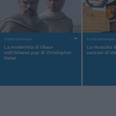
Controtempo
Controtempo
La modernità di Ulisse
La rinascita 
nell'Odissea pop di Christopher
canzoni di Va
Nolan