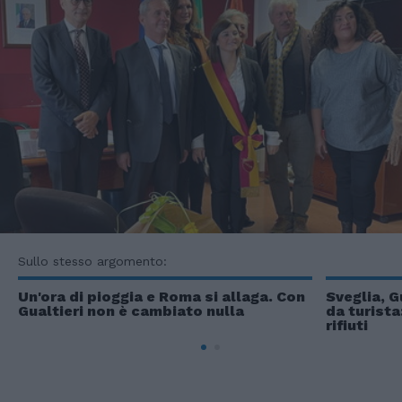
Sullo stesso argomento:
Un'ora di pioggia e Roma si allaga. Con
Sveglia, Gu
Gualtieri non è cambiato nulla
da turista
rifiuti