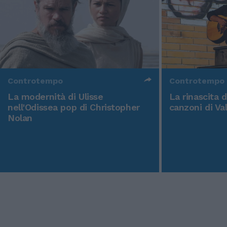
Controtempo
Controtempo
La modernità di Ulisse
La rinascita 
nell'Odissea pop di Christopher
canzoni di Va
Nolan