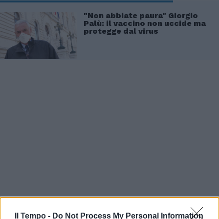
"Non abbiate paura" Giorgio
Palù: il vaccino non uccide ma
protegge dal virus
Il Tempo -
Do Not Process My Personal Information