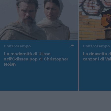
Controtempo
Controtempo
La modernità di Ulisse
La rinascita 
nell'Odissea pop di Christopher
canzoni di Va
Nolan