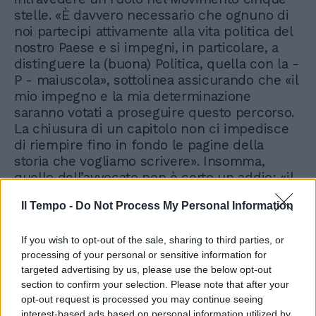
stelle. «È davvero necessario che ognuno di
noi partecipi attivamente alla vita politica del
nostro Paese e si impegni, in particolare, a
distinguere la (buona) Politica, quella con la -
P - maiuscola», sottolinea assicurando che «il
mio impegno e la mia determinazione
saranno votati a proseguire questo percorso.
La chiusura di un capitolo non ci impedisce
di riempire fino in fondo le pagine della
storia che vogliamo scrivere». Insomma,
quello dell’avvocato non è certo un addio: «il
mio impegno continua».
Il Tempo -
Do Not Process My Personal Information
If you wish to opt-out of the sale, sharing to third parties, or
processing of your personal or sensitive information for
targeted advertising by us, please use the below opt-out
section to confirm your selection. Please note that after your
opt-out request is processed you may continue seeing
interest-based ads based on personal information utilized by