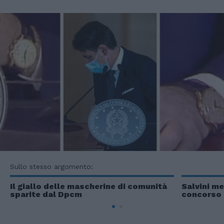
Sullo stesso argomento:
Il giallo delle mascherine di comunità
Salvini me
sparite dal Dpcm
concorso e