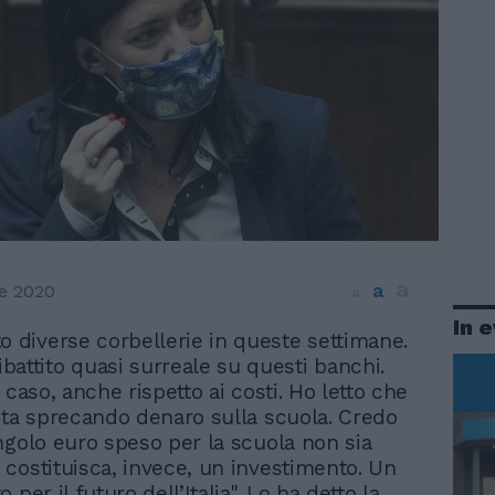
a
a
e 2020
a
In 
to diverse corbellerie in queste settimane.
battito quasi surreale su questi banchi.
 caso, anche rispetto ai costi. Ho letto che
sta sprecando denaro sulla scuola. Credo
ngolo euro speso per la scuola non sia
costituisca, invece, un investimento. Un
 per il futuro dell’Italia". Lo ha detto la