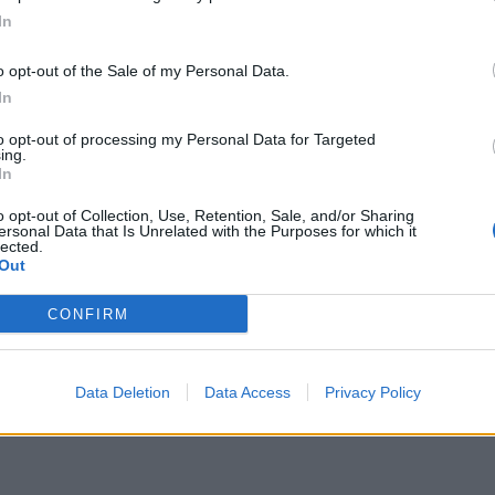
città di Bergamo, Brescia, Piacenza e
In
ta continuando sull’intero territorio
 17.863 plessi scolastici, per soddisfare
o opt-out of the Sale of my Personal Data.
bisogno richiesto entro la fine del mese di
In
i scuola avrà gli arredi che ha richiesto".
to opt-out of processing my Personal Data for Targeted
ing.
In
o opt-out of Collection, Use, Retention, Sale, and/or Sharing
ersonal Data that Is Unrelated with the Purposes for which it
lected.
Out
CONFIRM
Data Deletion
Data Access
Privacy Policy