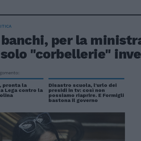
ITICA
banchi, per la ministr
solo "corbellerie" inv
rgomento:
 pronta la
Disastro scuola, l'urlo dei
la Lega contro la
presidi in tv: così non
olina
possiamo riaprire. E Formigli
bastona il governo