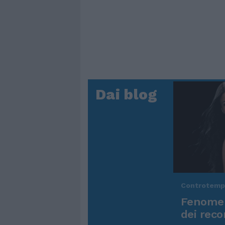
Dai blog
Controtem
Fenomen
dei reco