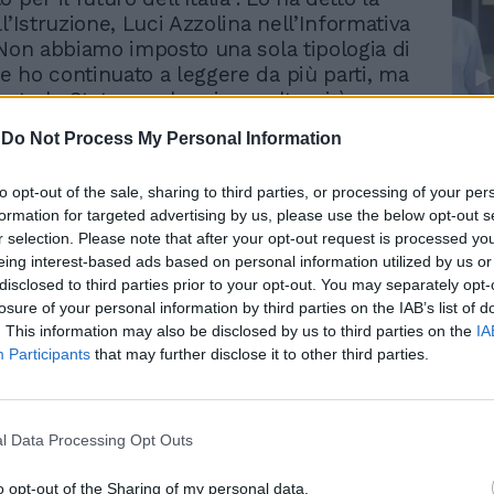
l’Istruzione, Luci Azzolina nell’Informativa
"Non abbiamo imposto una sola tipologia di
 ho continuato a leggere da più parti, ma
te lo Stato, per la prima volta, si è preso
bilità di sostenere le scuole aiutandole a
Le
-
Do Not Process My Personal Information
i arredi. Gli istituti, come ho già avuto
da
e in queste settimane, ci hanno chiesto
Rudy Giuliani a Come States?
Le
to opt-out of the sale, sharing to third parties, or processing of your per
Trump, Meloni e la strategia
di banchi. Oltre 750 mila sono per la
formation for targeted advertising by us, please use the below opt-out s
americana
aria, dunque, necessariamente, banchi di
r selection. Please note that after your opt-out request is processed y
onale, più adatti per i piccoli. Mentre 1,7
eing interest-based ads based on personal information utilized by us or
 stati i banchi richiesti per le secondarie
disclosed to third parties prior to your opt-out. You may separately opt-
 uno su quattro di tipo innovativo". "La
losure of your personal information by third parties on the IAB’s list of
a ricordato - è già cominciata il 28 di
. This information may also be disclosed by us to third parties on the
IA
oseguirà nelle prossime settimane. Come
Participants
that may further disclose it to other third parties.
dal Commissario straordinario per
 con nota del 3 settembre 2020, la
ne dei banchi è stata avviata partendo da
l Data Processing Opt Outs
i particolarmente colpiti nel corso della
 della pandemia, come Codogno, Alzano,
o opt-out of the Sharing of my personal data.