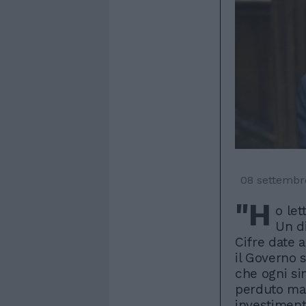
08 settembr
"H
o let
Un di
Cifre date a
il Governo 
che ogni si
perduto ma 
investimento