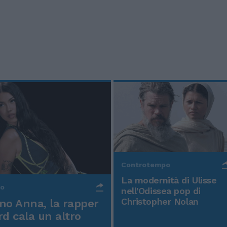
Controtempo
La modernità di Ulisse
po
nell'Odissea pop di
Christopher Nolan
o Anna, la rapper
rd cala un altro