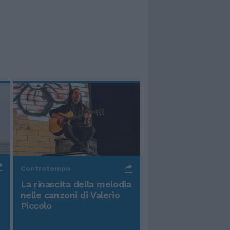
Controtempo
La rinascita della melodia
nelle canzoni di Valerio
Piccolo