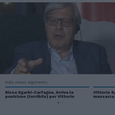
Sullo stesso argomento:
Rissa Sgarbi-Carfagna. Arriva la
Vittorio S
punizione (terribile) per Vittorio
massacra 