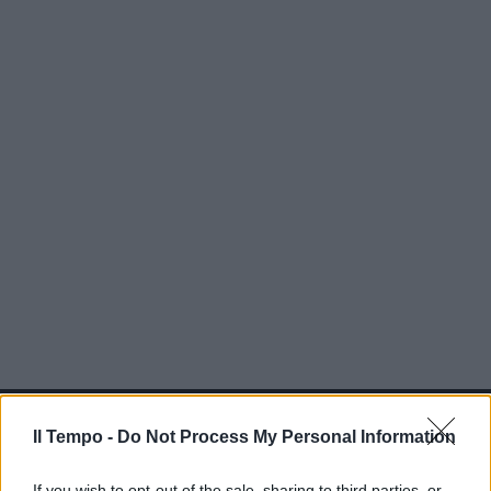
In evidenza
Il Tempo -
Do Not Process My Personal Information
If you wish to opt-out of the sale, sharing to third parties, or