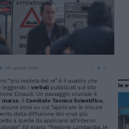
a
a
o
06 agosto 2020
a
no “più realista del re” è il quadro che
In 
 leggendo i
verbali
pubblicati sul sito
zione Einaudi. Un passaggio cruciale è
7 marzo
. Il
Comitato Tecnico Scientifico
,
sa alcune zone su cui “applicare le misure
ento della diffusione del virus più
petto a quelle da applicarsi all’interno
nazionale”. Ed erano: “Regione Lombardia, le