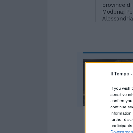
province di
Modena; Pes
Alessandria 
Il Tempo 
If you wish 
sensitive in
confirm you
continue se
information 
further disc
Dunque, un 
participants
misure dive
Downstream 