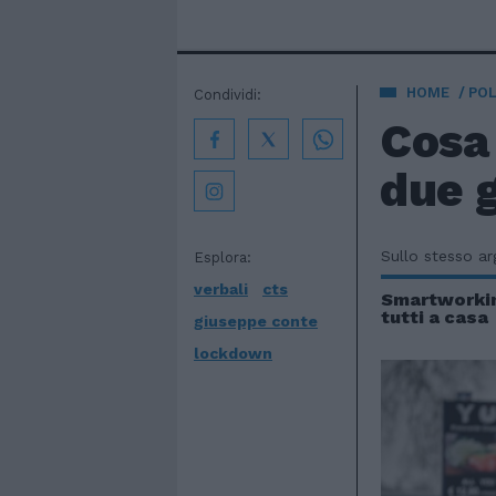
HOME
POL
Condividi:
Cosa 
due g
Sullo stesso a
Esplora:
verbali
cts
Smartworkin
tutti a casa
giuseppe conte
lockdown