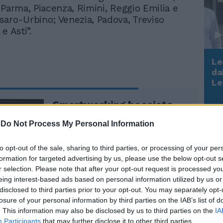
 Parma, Piacenza, Rimini, Reggio Emilia e
aro-Urbino; Venezia, Padova, Treviso
e Asti”.
Le
da
Rudy Giuliani a Come States?
Le
Trump, Meloni e la strategia
americana
Smartworking bocciato
già ad aprile. Ma Conte ha
-
Do Not Process My Personal Information
tenuto tutti a casa
to opt-out of the sale, sharing to third parties, or processing of your per
formation for targeted advertising by us, please use the below opt-out s
r selection. Please note that after your opt-out request is processed y
eing interest-based ads based on personal information utilized by us or
disclosed to third parties prior to your opt-out. You may separately opt-
losure of your personal information by third parties on the IAB’s list of
doppio binario di prevenzione, con
. This information may also be disclosed by us to third parties on the
IA
rse senza chiudere tutto. Invece, tempo
Participants
that may further disclose it to other third parties.