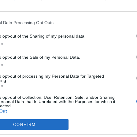
 viene sancito il totale lockdown, su quel
ad abbracciarci” pronunciato dal
onte che divenne il titolo della
l Data Processing Opt Outs
domestica. Tra i verbali pubblicati, inoltre,
esenti quelli che riguardano la riunione
o opt-out of the Sharing of my personal data.
lzano e Nembro
.
In
o opt-out of the Sale of my Personal Data.
In
to opt-out of processing my Personal Data for Targeted
ing.
Dossier Covid, tutte le
In
copie dei verbali: ecco i
o opt-out of Collection, Use, Retention, Sale, and/or Sharing
documenti segreti sul
ersonal Data that Is Unrelated with the Purposes for which it
lockdown
lected.
Out
CONFIRM