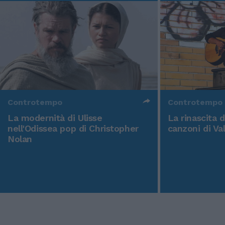
Controtempo
Controtempo
La modernità di Ulisse
La rinascita 
nell'Odissea pop di Christopher
canzoni di Va
Nolan