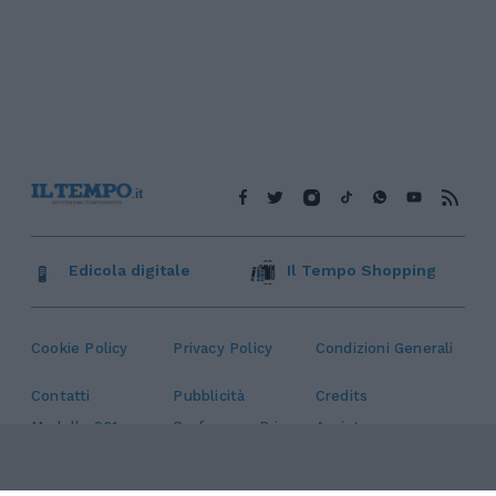
Edicola digitale
Il Tempo Shopping
Cookie Policy
Privacy Policy
Condizioni Generali
Contatti
Pubblicità
Credits
Modello 231
Preferenze Privacy
Assistenza