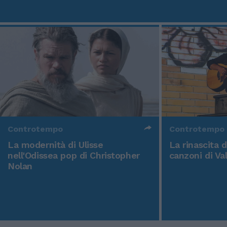
Controtempo
Controtempo
La modernità di Ulisse
La rinascita 
nell'Odissea pop di Christopher
canzoni di Va
Nolan