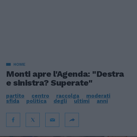
HOME
Monti apre l'Agenda: "Destra
e sinistra? Superate"
partito
centro
raccolga
moderati
sfida
politica
degli
ultimi
anni