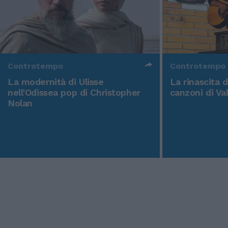
Controtempo
Controtempo
La modernità di Ulisse
La rinascita 
nell'Odissea pop di Christopher
canzoni di Va
Nolan