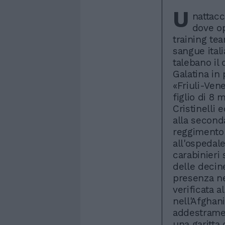
U
nattacc
dove op
training te
sangue itali
talebano il 
Galatina in 
«Friuli-Vene
figlio di 8 
Cristinelli 
alla second
reggimento 
all'ospedal
carabinieri 
delle decine 
presenza nel
verificata a
nell'Afghan
addestramen
una garitta 