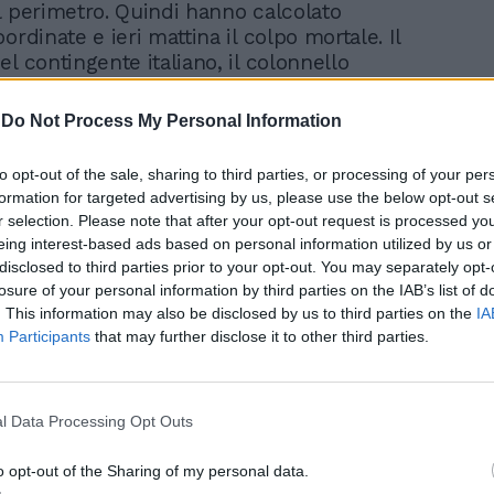
l perimetro. Quindi hanno calcolato
ordinate e ieri mattina il colpo mortale. Il
l contingente italiano, il colonnello
rino,ha dato i dettagli dell'attacco: «è
zzo lanciato da fuori che ha impattato nei
-
Do Not Process My Personal Information
 garitta ed è esploso», uccidendo il
otesi confermata dal team di specialisti
to opt-out of the sale, sharing to third parties, or processing of your per
fettuato i rilievi nella base. Per la polizia
formation for targeted advertising by us, please use the below opt-out s
ò, all'interno del campo di Adraskan non
r selection. Please note that after your opt-out request is processed y
egno di attentato». Il portavoce Raouf
eing interest-based ads based on personal information utilized by us or
 spinto più avanti azzardando che la
disclosed to third parties prior to your opt-out. You may separately opt-
iovane militare sarebbe stata causata
losure of your personal information by third parties on the IAB’s list of
ione accidentale di una granata all'interno
. This information may also be disclosed by us to third parties on the
IA
Participants
that may further disclose it to other third parties.
a di osservazione». Tesi contraddetta dai
mmenti del razzo rinvenuti nella zona
pio e puntualmente documentati e
l team di specialisti intervenuto sul luogo
l Data Processing Opt Outs
. I carabinieri, considerati in ambito Nato i
ruttori, hanno «diplomato» oltre diecimila
o opt-out of the Sharing of my personal data.
 dell'Afghan National Civil Order Police il