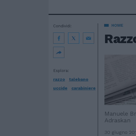
HOME
Condividi:
Razz
Esplora:
razzo
talebano
uccide
carabiniere
Manuele Bra
Adraskan
30 giugno 20