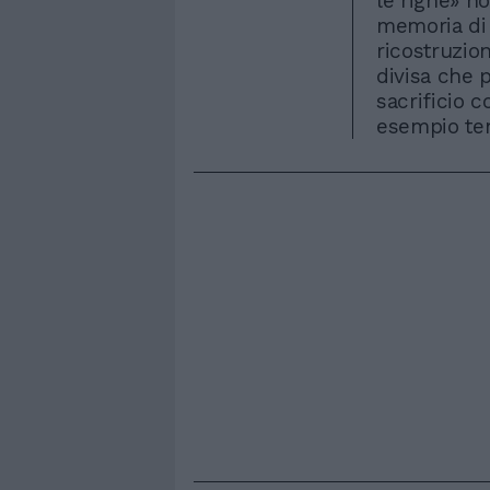
le righe» n
memoria di 
ricostruzion
divisa che p
sacrificio c
esempio ten