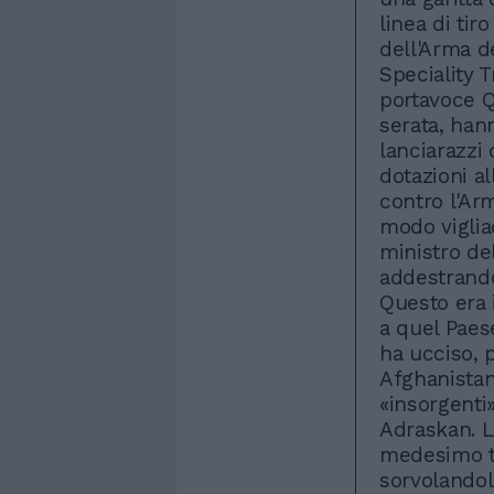
linea di tir
dell'Arma de
Speciality T
portavoce 
serata, han
lanciarazzi
dotazioni al
contro l'Ar
modo viglia
ministro de
addestrando
Questo era 
a quel Paese
ha ucciso, 
Afghanistan
«insorgenti
Adraskan. L
medesimo ti
sorvolandol