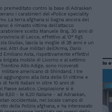
o premeditato contro la base di Adraskan
erano i carabinieri del «Police speciality
am». La terra afghana si bagna ancora del
ano: è rimasto vittima dell'attacco
carabiniere scelto Manuele Braj, 30 anni di
provincia di Lecce, effettivo al 13° Rgt.
zia Giulia», lascia la moglie di 28 anni e un
mesi. Altri due militari dell'Arma, Dario
ed Emiliano Asta, rispettivamente effettivi
a brigata mobile di Livorno e al settimo
In 
Trentino Alto Adige, sono ricoverati
e militare americano di Shindand. I tre
si aggiungono alla lista delle 51 vittime e
di feriti italiani in oltre 10 anni di
 Paese asiatico. L'esplosione si è
lle 8,50 - le 6,20 italiane - ad Adraskan,
istan occidentale, nel locale campo di
to della Polizia afghana, e ha interessato
di osservazione installata nei pressi della