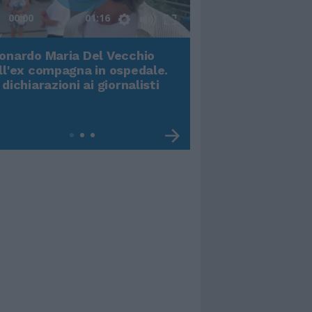
00:00
01:16
onardo Maria Del Vecchio
Terremoto, viene g
ll'ex compagna in ospedale.
video impressiona
 dichiarazioni ai giornalisti