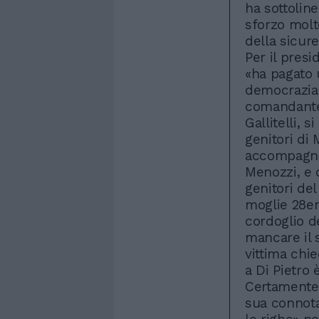
ha sottolin
sforzo molt
della sicure
Per il presi
«ha pagato 
democrazia e
comandante
Gallitelli, 
genitori di
accompagnat
Menozzi, e d
genitori del
moglie 28en
cordoglio d
mancare il s
vittima chie
a Di Pietro 
Certamente 
sua connota