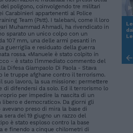
o del poligono, coinvolgendo tre militari
i Carabinieri appartenenti al Police
raining Team (Pstt). I talebani, come il loro
Le
Qari Muhammad Ahmadi, ha rivendicato in
da
no sparato un unico colpo con un
Rudy Giuliani a Come States?
Le
 da 107 mm, una delle armi pesanti in
Trump, Meloni e la strategia
americana
la guerriglia e residuato della guerra
mata rossa. «Manuele è stato colpito in
cco - è stato l'immediato commento del
lla Difesa Giampaolo Di Paola - Stava
 le truppe afghane contro il terrorismo.
il suo lavoro, la sua missione: permettere
 di difendersi da solo. Ed il terrorismo lo
proprio per impedire la nascita di un
 libero e democratico». Da giorni gli
» avevano preso di mira la base di
a sera del 19 giugno un razzo del
po è stato esploso contro la base
a e finendo a cinque chilometri di