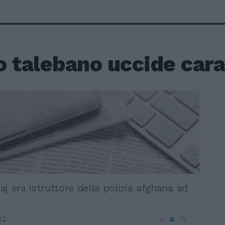
o talebano uccide cara
j era istruttore della polizia afghana ad
a
a
12
a