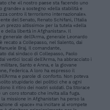
eato che «il nostro paese sta facendo uno
o grande» a sostegno «della stabilità e
zza contro il terrorismo internazionale».
dente del Senato, Renato Schifani, l'Italia
un prezzo altissimo» per la tutela «della
 della libertà in Afghanistan». Il
 generale dell'Arma, generale Leonardo
si è recato a Collepasso, nel Salento, dai
 Manuele Braj. Il comandante,
o dal sindaco di Collepasso, Paolo
ai vertici locali dell'Arma, ha abbracciato i
 militare, Santo e Anna, e la giovane
ne, Federica. A loro ha espresso il
ell'Arma e parole di conforto. Non poteva
olito stupidario dei politici che a ogni
dono il ritiro dei nostri soldati. Da Storace
è un coro stonato che invita alla fuga.
la missione in Afghanistan ha perso la
zione di «pace» ma incitare al «rompete