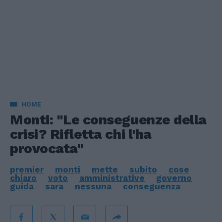
HOME
Monti: "Le conseguenze della
crisi? Rifletta chi l'ha
provocata"
premier
monti
mette
subito
cose
chiaro
voto
amministrative
governo
guida
sara
nessuna
conseguenza