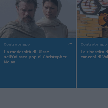
Controtempo
Controtempo
La modernità di Ulisse
La rinascita 
nell'Odissea pop di Christopher
canzoni di Va
Nolan