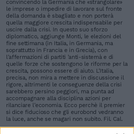
convincendo la Germania che «strangolare»
le imprese o impedire di lavorare sul fronte
della domanda è sbagliato e non porterà
quella maggiore crescita indispensabile per
uscire dalla crisi. In questo suo sforzo
diplomatico, aggiunge Monti, le elezioni del
fine settimana (in Italia, in Germania, ma
soprattutto in Francia e in Grecia), con
l'affermazioni di partiti 'anti-sistemà e di
quelle forze che sostengono le riforme per la
crescita, possono essere di aiuto. L'Italia,
precisa, non mira a mettere in discussione il
rigore, altrimenti le conseguenze della crisi
sarebbero persino peggiori, ma punta ad
accompagnare alla disciplina azioni per
rilanciare l'economia. Ecco perchè il premier
si dice fiducioso che gli eurobond vedranno
la luce, anche se magari non subito. Fil. Cal.