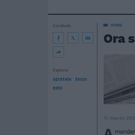
HOME
Condividi:
Ora s
Esplora:
sgretola
terzo
polo
11 marzo 201
A
mandare