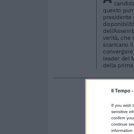
candida
questo punt
presidente 
disponibili
dell'Assemb
verità, che 
scaricano i
convergere 
leader del 
della prima 
Il Tempo 
If you wish 
sensitive in
confirm you
continue se
information 