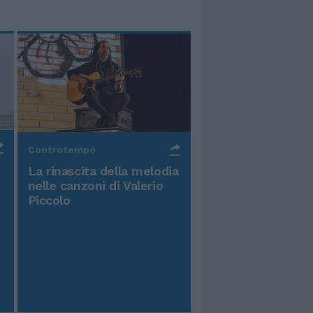
Controtempo
La rinascita della melodia
nelle canzoni di Valerio
Piccolo