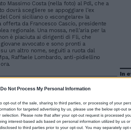
to Massimo Costa (nella foto) al Pdl, che a
o dovrà scegliere se appoggiare l'ex
del Coni siciliano o «scongelare» la
tà offerta da Francesco Cascio, presidente
lea regionale. Una mossa, nell'aria per la
non è piaciuta ai dirigenti di Fli, che
l giovane avvocato e sono pronti a
su un altro nome, seguiti a ruota dal
Mpa, Raffaele Lombardo, anti-pidiellino
ora.
In 
-
Do Not Process My Personal Information
to opt-out of the sale, sharing to third parties, or processing of your per
formation for targeted advertising by us, please use the below opt-out s
r selection. Please note that after your opt-out request is processed y
eing interest-based ads based on personal information utilized by us or
disclosed to third parties prior to your opt-out. You may separately opt-