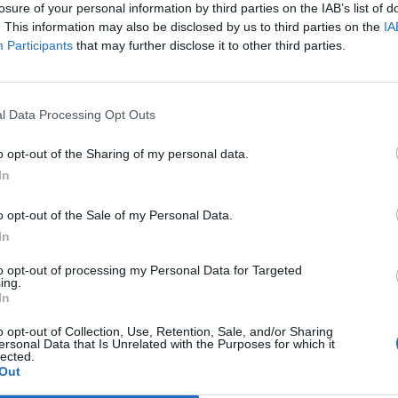
losure of your personal information by third parties on the IAB’s list of
. This information may also be disclosed by us to third parties on the
IA
Participants
that may further disclose it to other third parties.
Le
da
Rudy Giuliani a Come States?
Le
l Data Processing Opt Outs
Trump, Meloni e la strategia
americana
o opt-out of the Sharing of my personal data.
In
o opt-out of the Sale of my Personal Data.
In
to opt-out of processing my Personal Data for Targeted
ing.
In
o opt-out of Collection, Use, Retention, Sale, and/or Sharing
ersonal Data that Is Unrelated with the Purposes for which it
lected.
Out