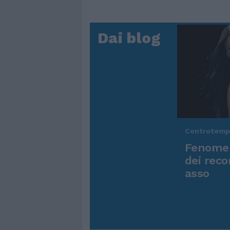
Dai blog
Controtem
Fenomen
dei reco
asso