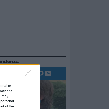
evidenza
sonal or
ection to
ou may
 personal
out of the