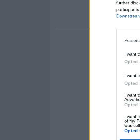
further disc
participants
Downstream 
Persona
I want t
Opted 
I want t
Opted 
I want 
Advertis
Opted 
I want t
of my P
was col
Opted 