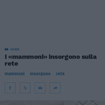
HOME
I «mammoni» insorgono sulla
rete
mammoni
insorgono
rete