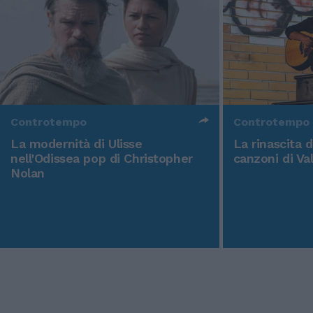
Controtempo
Controtempo
La modernità di Ulisse
La rinascita 
nell'Odissea pop di Christopher
canzoni di Va
Nolan