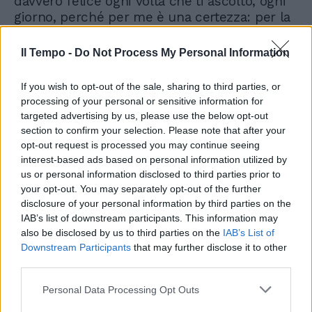
davvero felice ogni volta che ti ascolto, ogni
giorno, perché per me è una certezza: per la
vittoria che dobbiamo conseguire siamo in
ottime mani».
Il Tempo -
Do Not Process My Personal Information
If you wish to opt-out of the sale, sharing to third parties, or
processing of your personal or sensitive information for
targeted advertising by us, please use the below opt-out
section to confirm your selection. Please note that after your
opt-out request is processed you may continue seeing
interest-based ads based on personal information utilized by
us or personal information disclosed to third parties prior to
your opt-out. You may separately opt-out of the further
disclosure of your personal information by third parties on the
IAB’s list of downstream participants. This information may
also be disclosed by us to third parties on the
IAB’s List of
Downstream Participants
that may further disclose it to other
third parties.
Personal Data Processing Opt Outs