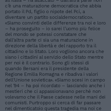
all'Italia – ha attaccato – dall'altra parte non
c'è una maturazione democratica che abbia
portato il Pd, figlio o nipote del Pci, a
diventare un partito socialdemocratico».
«Siamo convinti delle differenze tra noi e loro
– ha proseguito – io sarei l'uomo più felice
del mondo se potessi constatare che
dall'altra parte ci sia una maturazione in
direzione della libertà e del rapporto tra il
cittadino e lo Stato. Loro vogliono ancora che
siano i cittadini al servizio dello Stato mentre
per noi è il contrario. Sono gli stessi di
quando Bersani era il presidente della
Regione Emilia Romagna e ribadiva i valori
dell'Unione sovietica». «Siamo scesi in campo
nel '94 – ha poi ricordato – lasciando anche i
mestieri che ci appassionavano perché non
volevamo che il Paese cadesse nelle mani dei
comunisti. Purtroppo si cerca di far passare
nel dimenticatoio questa tragedia ma noi ce