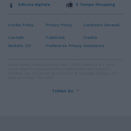
Edicola digitale
Il Tempo Shopping
Cookie Policy
Privacy Policy
Condizioni Generali
Contatti
Pubblicità
Credits
Modello 231
Preferenze Privacy
Assistenza
Sede legale: Piazza Colonna, 366 - 00187 Roma CF e P. Iva e
Iscriz. Registro Imprese Roma: 13486391009 REA Roma n°
1450962 Cap. Sociale € 25.000,00 i.v. © Copyright IlTempo. Srl -
ISSN (sito web): 1721-4084
TORNA SU