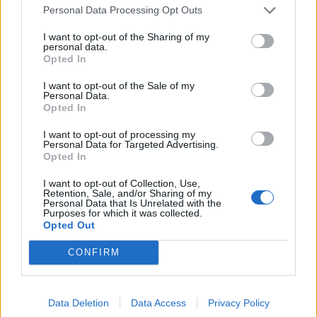
presidente della Repubblica espresse con
Personal Data Processing Opt Outs
forza negli ultimi tempi sono più che
condivisibili e non è un caso che gli italiani
I want to opt-out of the Sharing of my
personal data.
guardino sempre più al Quirinale, inteso
Opted In
come argine morale contro i guasti della
cattiva politica. Ma il capo dello Stato può
I want to opt-out of the Sale of my
Personal Data.
muoversi solo entro certi limiti. I limiti indicati
Opted In
dalla Costituzione.
I want to opt-out of processing my
Personal Data for Targeted Advertising.
Opted In
I want to opt-out of Collection, Use,
Retention, Sale, and/or Sharing of my
Personal Data that Is Unrelated with the
Purposes for which it was collected.
Opted Out
CONFIRM
Data Deletion
Data Access
Privacy Policy