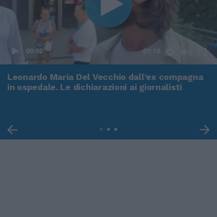
00:00
01:16
Leonardo Maria Del Vecchio dall'ex compagna
in ospedale. Le dichiarazioni ai giornalisti