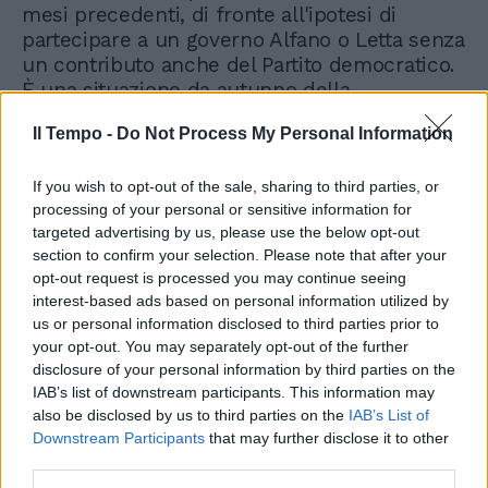
mesi precedenti, di fronte all'ipotesi di
partecipare a un governo Alfano o Letta senza
un contributo anche del Partito democratico.
È una situazione da autunno della
Repubblica, da ultimi giorni di Pompei, dove
Il Tempo -
Do Not Process My Personal Information
tutti cercano di lucrare qualcosa e salvare il
salvabile. Una situazione che richiama alla
If you wish to opt-out of the sale, sharing to third parties, or
mente le livide immagini degli avvoltoi
processing of your personal or sensitive information for
volteggianti sui cadaveri in decomposizione.
targeted advertising by us, please use the below opt-out
Una situazione che rende sempre più
section to confirm your selection. Please note that after your
realistica la prospettiva delle elezioni
opt-out request is processed you may continue seeing
anticipate. Ma che cosa queste elezioni
interest-based ads based on personal information utilized by
potrebbero regalare al Paese non è facile
us or personal information disclosed to third parties prior to
intravvedere se non una ulteriore instabilità
your opt-out. You may separately opt-out of the further
politica dal momento che le opposizioni, una
disclosure of your personal information by third parties on the
volta venuto meno il collante
IAB’s list of downstream participants. This information may
dell'antiberlusconismo, non hanno nulla che
also be disclosed by us to third parties on the
IAB’s List of
le tenga unite e le caratterizzi come
Downstream Participants
that may further disclose it to other
third parties.
alternativa di governo. Le preoccupazioni del