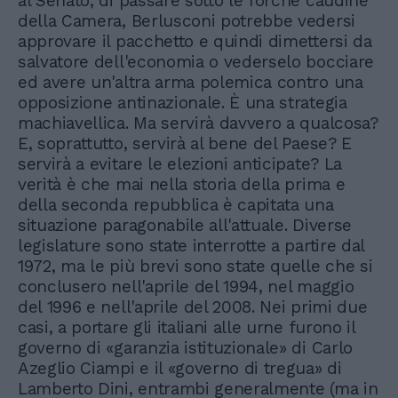
al Senato, di passare sotto le forche caudine
della Camera, Berlusconi potrebbe vedersi
approvare il pacchetto e quindi dimettersi da
salvatore dell'economia o vederselo bocciare
ed avere un'altra arma polemica contro una
opposizione antinazionale. È una strategia
machiavellica. Ma servirà davvero a qualcosa?
E, soprattutto, servirà al bene del Paese? E
servirà a evitare le elezioni anticipate? La
verità è che mai nella storia della prima e
della seconda repubblica è capitata una
situazione paragonabile all'attuale. Diverse
legislature sono state interrotte a partire dal
1972, ma le più brevi sono state quelle che si
conclusero nell'aprile del 1994, nel maggio
del 1996 e nell'aprile del 2008. Nei primi due
casi, a portare gli italiani alle urne furono il
governo di «garanzia istituzionale» di Carlo
Azeglio Ciampi e il «governo di tregua» di
Lamberto Dini, entrambi generalmente (ma in