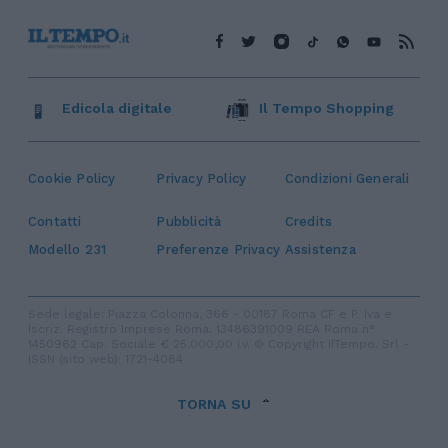
Edicola digitale
Il Tempo Shopping
Cookie Policy
Privacy Policy
Condizioni Generali
Contatti
Pubblicità
Credits
Modello 231
Preferenze Privacy
Assistenza
Sede legale: Piazza Colonna, 366 - 00187 Roma CF e P. Iva e
Iscriz. Registro Imprese Roma: 13486391009 REA Roma n°
1450962 Cap. Sociale € 25.000,00 i.v. © Copyright IlTempo. Srl -
ISSN (sito web): 1721-4084
TORNA SU