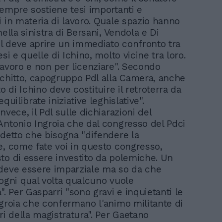
sempre sostiene tesi importanti e
i in materia di lavoro. Quale spazio hanno
nella sinistra di Bersani, Vendola e Di
Pdl deve aprire un immediato confronto tra
esi e quelle di Ichino, molto vicine tra loro.
lavoro e non per licenziare". Secondo
cchitto, capogruppo Pdl alla Camera, anche
to di Ichino deve costituire il retroterra da
equilibrate iniziative leghislative".
nvece, il Pdl sulle dichiarazioni del
Antonio Ingroia che dal congresso del Pdci
 detto che bisogna "difendere la
e, come fate voi in questo congresso,
to di essere investito da polemiche. Un
deve essere imparziale ma so da che
 ogni qual volta qualcuno vuole
". Per Gasparri "sono gravi e inquietanti le
ngroia che confermano l'animo militante di
ri della magistratura". Per Gaetano