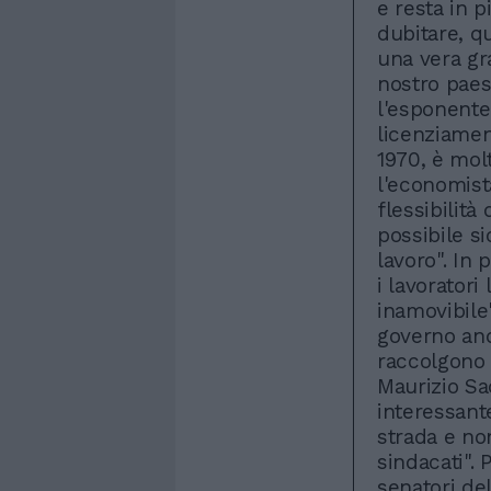
e resta in p
dubitare, q
una vera gra
nostro paes
l'esponente 
licenziament
1970, è mol
l'economist
flessibilità
possibile si
lavoro". In 
i lavoratori
inamovibile"
governo and
raccolgono l
Maurizio Sac
interessant
strada e no
sindacati". 
senatori del