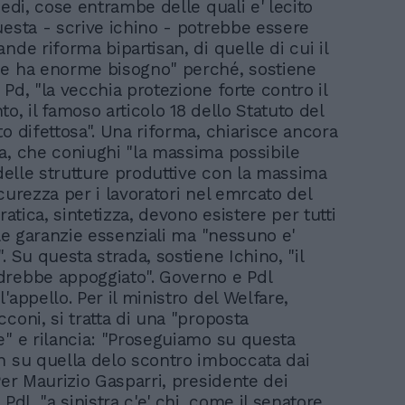
iedi, cose entrambe delle quali e' lecito
uesta - scrive ichino - potrebbe essere
nde riforma bipartisan, di quelle di cui il
e ha enorme bisogno" perché, sostiene
Pd, "la vecchia protezione forte contro il
o, il famoso articolo 18 dello Statuto del
to difettosa". Una riforma, chiarisce ancora
a, che coniughi "la massima possibile
 delle strutture produttive con la massima
curezza per i lavoratori nel emrcato del
pratica, sintetizza, devono esistere per tutti
 le garanzie essenziali ma "nessuno e'
. Su questa strada, sostiene Ichino, "il
rebbe appoggiato". Governo e Pdl
'appello. Per il ministro del Welfare,
coni, si tratta di una "proposta
e" e rilancia: "Proseguiamo su questa
n su quella delo scontro imboccata dai
Per Maurizio Gasparri, presidente dei
 Pdl, "a sinistra c'e' chi, come il senatore