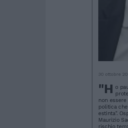
30 ottobre 20
"H
o pa
prot
non essere 
politica che
estinta". Os
Maurizio Sa
rischio terr