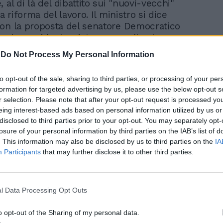
 al di là del dibattito sui "nuovi-vecchi"
la riforma del lavoro. Il ministro si dice
on la proposta del senatore Democratico
, che oggi ha lanciato un appello al
le pagine del quotidiano 'Libero', per
-
Do Not Process My Personal Information
nsieme" l'articolo 18 dello statuto dei
in modo da stabilire regole di flessibilità in
to opt-out of the sale, sharing to third parties, or processing of your per
osto di lavoro e tutele per chi viene
formation for targeted advertising by us, please use the below opt-out s
E con Sacconi, tutto il Pdl accoglie l'offerta
r selection. Please note that after your opt-out request is processed y
e del Pd. Il capogruppo al Senato Maurizio
eing interest-based ads based on personal information utilized by us or
iede al partito di avviare un "immediato
disclosed to third parties prior to your opt-out. You may separately opt-
on il senatore del Pd. Il presidente dei
losure of your personal information by third parties on the IAB’s list of
iellini Fabrizio Cicchitto invita a dare
. This information may also be disclosed by us to third parties on the
IA
zione all'agenda delle riforme stabilita dal
Participants
that may further disclose it to other third parties.
gi un calendario sul Corsera) e a seguire i
i di Ichino e Alberto Bombassei,
nte di Confindustria che chiede più
l Data Processing Opt Outs
 in uscita per stimolare le assunzioni. Netta
a di impostazione con il segretario del Pd
o opt-out of the Sharing of my personal data.
il, che invece concede di potersi sedere al