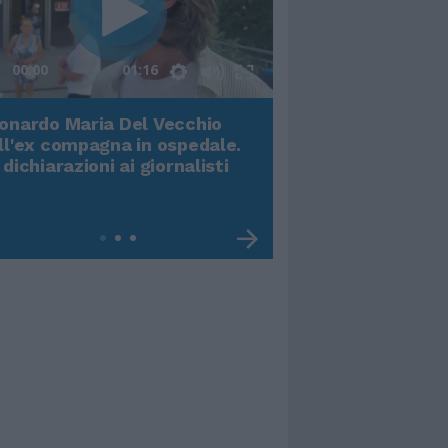
00:00
01:16
onardo Maria Del Vecchio
Terremoto, viene g
ll'ex compagna in ospedale.
video impressiona
 dichiarazioni ai giornalisti