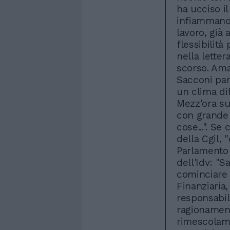
ha ucciso il
infiammano i
lavoro, già
flessibilit
nella letter
scorso. Ama
Sacconi par
un clima di
Mezz'ora su
con grande 
cose...". Se
della Cgil, 
Parlamento 
dell'Idv: "
cominciare d
Finanziaria, 
responsabile
ragionament
rimescolame