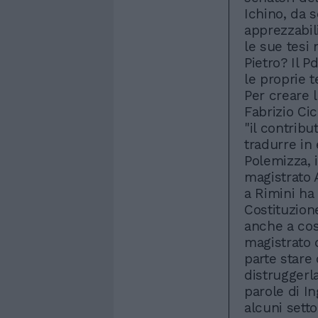
Ichino, da 
apprezzabil
le sue tesi 
Pietro? Il 
le proprie t
Per creare 
Fabrizio Ci
"il contribu
tradurre in 
Polemizza, i
magistrato 
a Rimini ha
Costituzion
anche a cos
magistrato 
parte stare
distruggerla
parole di I
alcuni setto