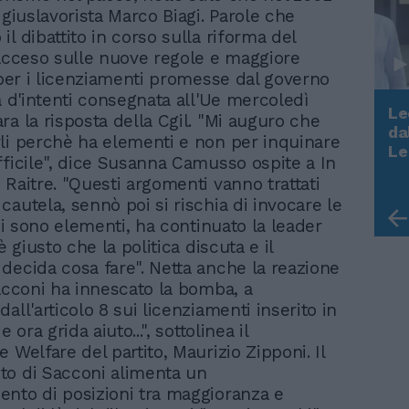
 giuslavorista Marco Biagi. Parole che
l dibattito in corso sulla riforma del
 acceso sulle nuove regole e maggiore
à per i licenziamenti promesse dal governo
a d'intenti consegnata all'Ue mercoledì
Le
ra la risposta della Cgil. "Mi auguro che
da
li perchè ha elementi e non per inquinare
Rudy Giuliani a Come States?
Le
fficile", dice Susanna Camusso ospite a In
Trump, Meloni e la strategia
 Raitre. "Questi argomenti vanno trattati
americana
cautela, sennò poi si rischia di invocare le
 ci sono elementi, ha continuato la leader
"è giusto che la politica discuta e il
decida cosa fare". Netta anche la reazione
Sacconi ha innescato la bomba, a
all'articolo 8 sui licenziamenti inserito in
e ora grida aiuto...", sottolinea il
 Welfare del partito, Maurizio Zipponi. Il
o di Sacconi alimenta un
nto di posizioni tra maggioranza e