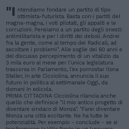
"I
ntendiamo fondare un partito di tipo
ottimista-futurista. Basta con i partiti del
magna-magna, i voti pilotati, gli appalti e le
corruzioni. Pensiamo a un partito degli onesti:
antimilitarista e per i diritti dei deboli. Andrei
fra la gente, come al tempo dei Radicali, ad
ascoltare i problemi". Alle soglie dei 60 anni e
del discusso percepimento di un vitalizio da
3 mila euro al mese per l'unica legislatura
trascorsa in Parlamento, l'ex pornostar Ilona
Staller, in arte Cicciolina, annuncia il suo
futuro in politica al settimanale Oggi, da
domani in edicola.
PRIMA CITTADINA Cicciolina rilancia anche
quello che definisce "il mio antico progetto di
diventare sindaco di Monza". "Farei diventare
Monza una città eccitante. Ne ha tutte le
potenzialità. Per esempio - conclude - se si
trasformasse la Villa Reale in un lussuoso