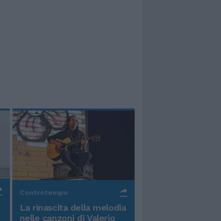
Controtempo
La rinascita della melodia
nelle canzoni di Valerio