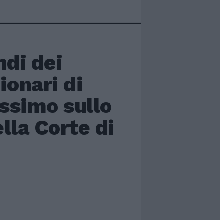
ndi dei
onari di
assimo sullo
lla Corte di