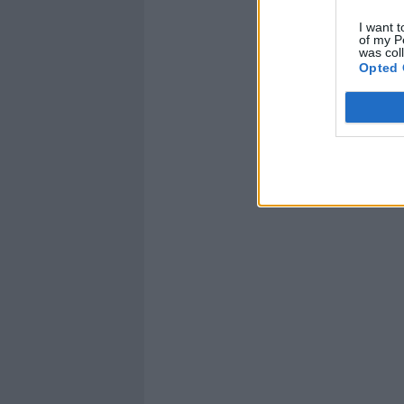
I want t
of my P
was col
Opted 