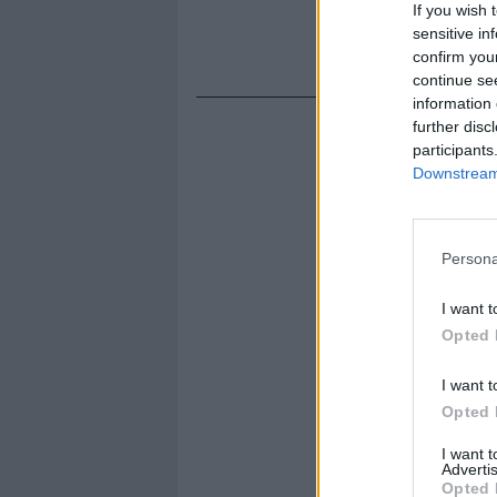
If you wish 
sensitive in
confirm you
continue se
information 
further disc
participants
Downstream 
Persona
I want t
Opted 
I want t
Opted 
I want 
Advertis
Opted 