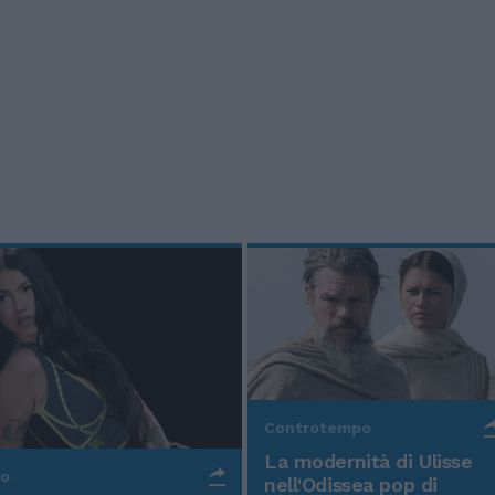
Controtempo
La modernità di Ulisse
po
nell'Odissea pop di