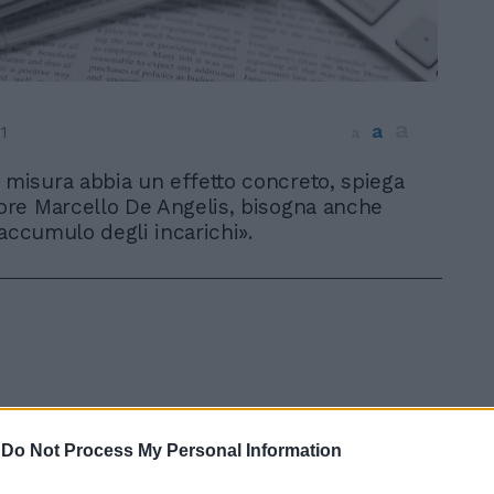
a
a
1
a
 misura abbia un effetto concreto, spiega
tore Marcello De Angelis, bisogna anche
'accumulo degli incarichi».
-
Do Not Process My Personal Information
In 