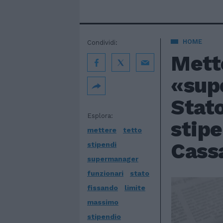
HOME
Condividi:
Mette
«sup
Stato
Esplora:
stipe
mettere
tetto
Cass
stipendi
supermanager
funzionari
stato
fissando
limite
massimo
stipendio