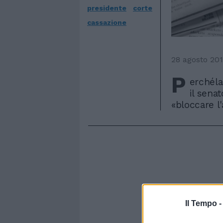
presidente
corte
cassazione
28 agosto 201
P
erchéla
il sena
«bloccare l
Il Tempo 