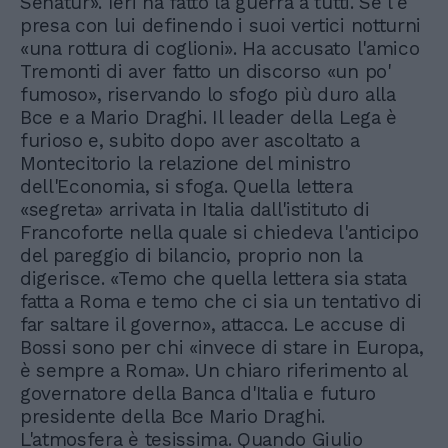
Senatùr». Ieri ha fatto la guerra a tutti. Se l'è
presa con lui definendo i suoi vertici notturni
«una rottura di coglioni». Ha accusato l'amico
Tremonti di aver fatto un discorso «un po'
fumoso», riservando lo sfogo più duro alla
Bce e a Mario Draghi. Il leader della Lega è
furioso e, subito dopo aver ascoltato a
Montecitorio la relazione del ministro
dell'Economia, si sfoga. Quella lettera
«segreta» arrivata in Italia dall'istituto di
Francoforte nella quale si chiedeva l'anticipo
del pareggio di bilancio, proprio non la
digerisce. «Temo che quella lettera sia stata
fatta a Roma e temo che ci sia un tentativo di
far saltare il governo», attacca. Le accuse di
Bossi sono per chi «invece di stare in Europa,
è sempre a Roma». Un chiaro riferimento al
governatore della Banca d'Italia e futuro
presidente della Bce Mario Draghi.
L'atmosfera è tesissima. Quando Giulio