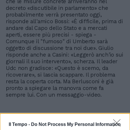
che le misure concrete arriveranno nel
decreto «discutibile in parlamento» che
probabilmente verrà presentato oggi,
risponde all'amico Bossi: «È difficile, prima di
andare dal Capo dello Stato e a mercati
aperti, essere più precisi - spiega -
Comunque il "fumoso" di Umberto sarà
oggetto di discussione tra noi due». Giulio
risponde anche a Casini: «Leggerò anch'io sui
giornali il suo intervento», scherza. Il leader
Udc non gradisce: «Questo è scemo, da
ricoverare», si lascia scappare. Il problema
resta la coperta corta. Ma Berlusconi è già
pronto a spiegare la manovra come fa
sempre lui. Con un messaggio-video.
Il Tempo -
Do Not Process My Personal Information