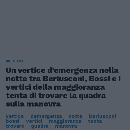
HOME
Un vertice d'emergenza nella
notte tra Berlusconi, Bossi e i
vertici della maggioranza
tenta di trovare la quadra
sulla manovra
vertice
demergenza
notte
berlusconi
bossi
vertici
maggioranza
tenta
trovare
quadra
manovra