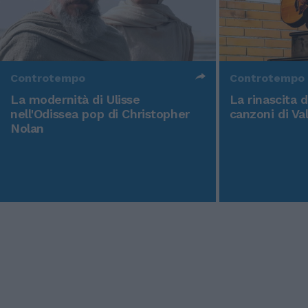
Controtempo
Controtempo
La modernità di Ulisse
La rinascita 
nell'Odissea pop di Christopher
canzoni di Va
Nolan