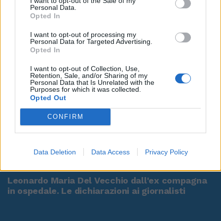
I want to opt-out of the Sale of my
Personal Data.
Opted In
I want to opt-out of processing my
Personal Data for Targeted Advertising.
Opted In
I want to opt-out of Collection, Use,
Retention, Sale, and/or Sharing of my
Personal Data that Is Unrelated with the
Purposes for which it was collected.
Opted Out
CONFIRM
Data Deletion
Data Access
Privacy Policy
00:00
01:16
Leonardo Maria Del Vecchio dall'ex compagna
in ospedale. Le dichiarazioni ai giornalisti