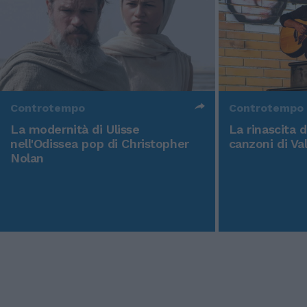
Controtempo
Controtempo
La modernità di Ulisse
La rinascita 
nell'Odissea pop di Christopher
canzoni di Va
Nolan