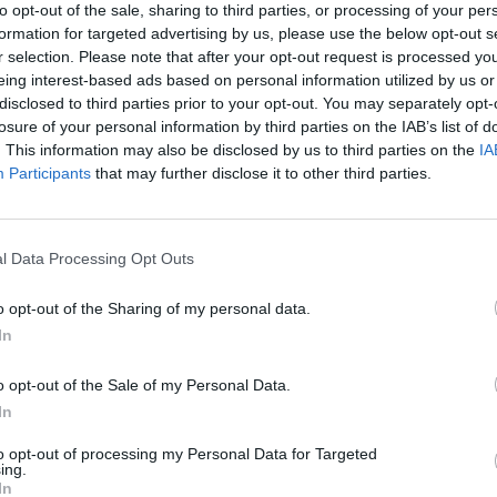
to opt-out of the sale, sharing to third parties, or processing of your per
di Plateau, il quartiere dove si trova il
formation for targeted advertising by us, please use the below opt-out s
sidenziale, e Cocody, sede della residenza
r selection. Please note that after your opt-out request is processed y
 è asserragliato da giorni, avevano
eing interest-based ads based on personal information utilized by us or
he gli elicotteri della missione dell'Onu in
disclosed to third parties prior to your opt-out. You may separately opt-
rio (Onuci) e della forza francese
losure of your personal information by third parties on the IAB’s list of
tavano sparando ad Abidjan contro i
. This information may also be disclosed by us to third parties on the
IA
lle forze pro-Gbagbo, disposti intorno al
Participants
that may further disclose it to other third parties.
sidenziale e nelle vicinanze della
esidenziale. In base agli ultimi dati a
, ci sarebbero 85.000 sfollati nell'Ovest
l Data Processing Opt Outs
 d'Avorio, Paese che da settimane vive - e
Le
i scontri tra le forze del presidente
da
o opt-out of the Sharing of my personal data.
urent Gbagbo, e quelle di Alassane
Rudy Giuliani a Come States?
Le
In
Trump, Meloni e la strategia
po di Stato legittimo. Inoltre, la situazione
americana
n quella zona - dove le milizie si sono
o opt-out of the Sale of my Personal Data.
li di massacri - è «catastrofica»,
In
 a Duekoué, dove tutti sono
ati», ha dichiarato un alto responsabile
to opt-out of processing my Personal Data for Targeted
ing.
In