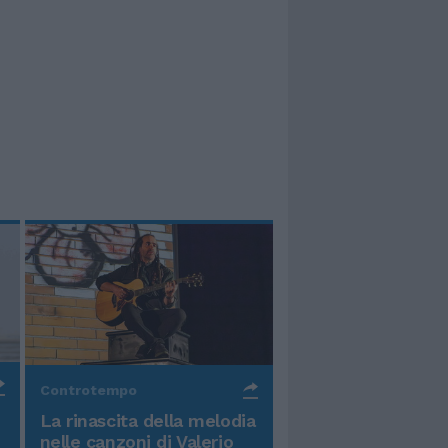
Controtempo
La rinascita della melodia
nelle canzoni di Valerio