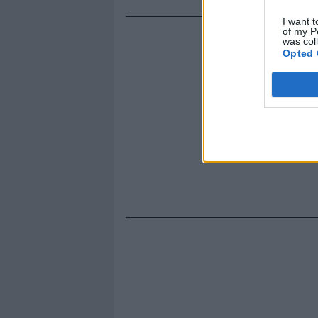
I want t
of my P
was col
Opted 