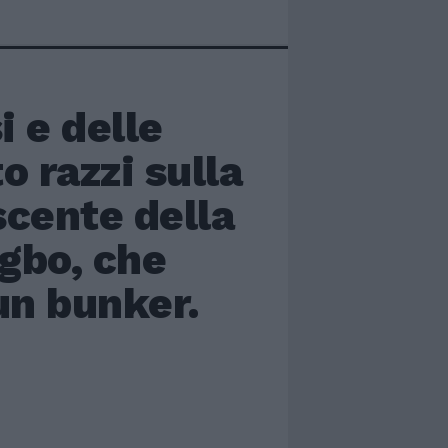
 e delle
o razzi sulla
scente della
gbo, che
un bunker.