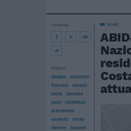
HOME
Condividi:
ABIDJ
Nazio
resid
Esplora:
Cost
abidjan
elicotteri
attua
francesi
nazioni
unite
lanciato
razzi
residenza
presidente
uscente
costa
davorio
laurent