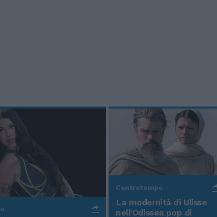
Controtempo
La modernità di Ulisse
po
nell'Odissea pop di