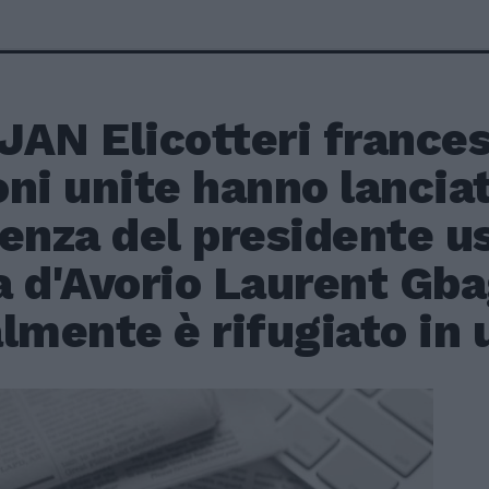
AN Elicotteri francesi
ni unite hanno lanciat
enza del presidente u
a d'Avorio Laurent Gba
lmente è rifugiato in 