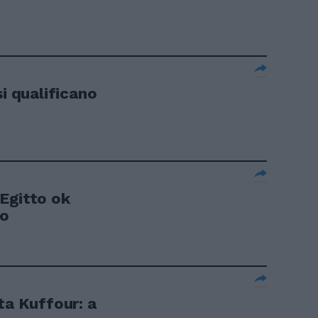
si qualificano
Egitto ok
io
ta Kuffour: a