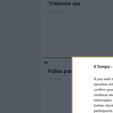
Tridente sia
15/08/2010
Il Tempo 
Falsa partenza
If you wish 
15/08/2010
sensitive in
confirm you
continue se
information 
further disc
participants