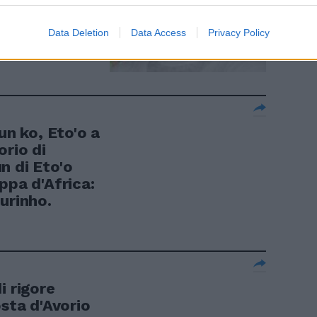
Data Deletion
Data Access
Privacy Policy
n ko, Eto'o a
orio di
n di Eto'o
ppa d'Africa:
urinho.
i rigore
osta d'Avorio