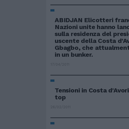
ABIDJAN Elicotteri franc
Nazioni unite hanno lanc
sulla residenza del pres
uscente della Costa d'A
Gbagbo, che attualment
in un bunker.
17/04/2011
Tensioni in Costa d'Avor
top
26/02/2011