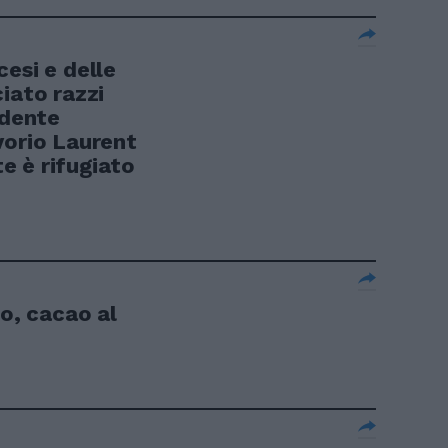
esi e delle
iato razzi
idente
vorio Laurent
e è rifugiato
io, cacao al