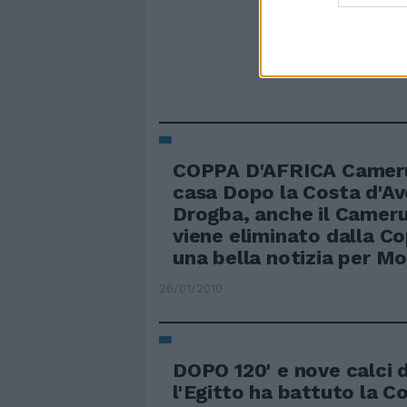
COPPA D'AFRICA Cameru
casa Dopo la Costa d'Av
Drogba, anche il Cameru
viene eliminato dalla Co
una bella notizia per Mo
26/01/2010
DOPO 120' e nove calci d
l'Egitto ha battuto la C