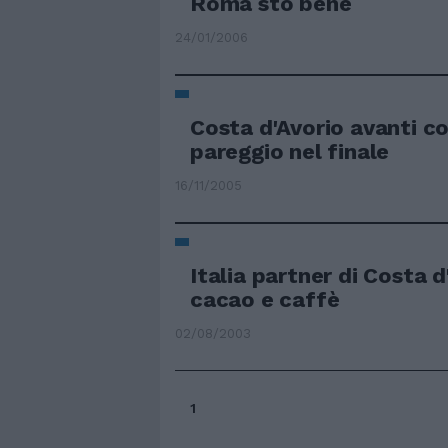
Roma sto bene
24/01/2006
Costa d'Avorio avanti c
pareggio nel finale
16/11/2005
Italia partner di Costa d
cacao e caffè
02/08/2003
1