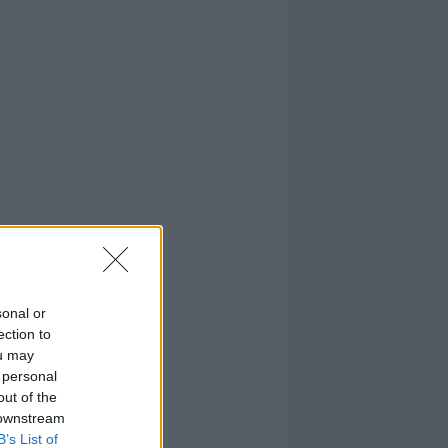
sonal or
ection to
ou may
 personal
out of the
 downstream
B’s List of