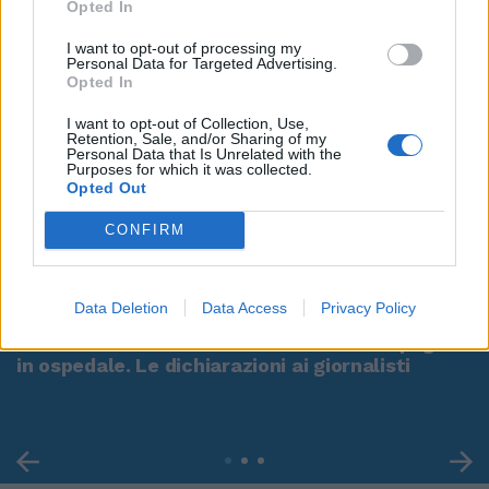
Opted In
I want to opt-out of processing my
Personal Data for Targeted Advertising.
Opted In
I want to opt-out of Collection, Use,
Retention, Sale, and/or Sharing of my
Personal Data that Is Unrelated with the
Purposes for which it was collected.
Opted Out
CONFIRM
00:00
01:16
Data Deletion
Data Access
Privacy Policy
Leonardo Maria Del Vecchio dall'ex compagna
in ospedale. Le dichiarazioni ai giornalisti