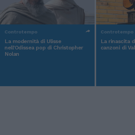
Controtempo
Controtempo
La modernità di Ulisse
La rinascita 
nell'Odissea pop di Christopher
canzoni di Va
Nolan