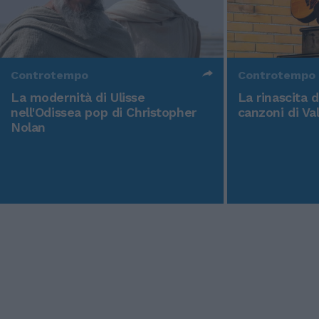
Controtempo
Controtempo
La modernità di Ulisse
La rinascita 
nell'Odissea pop di Christopher
canzoni di Va
Nolan