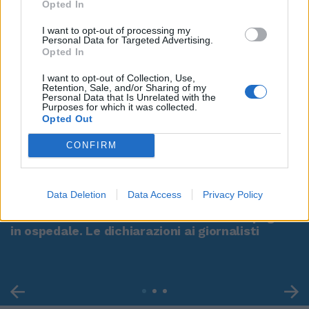
Opted In
I want to opt-out of processing my
Personal Data for Targeted Advertising.
Opted In
I want to opt-out of Collection, Use,
Retention, Sale, and/or Sharing of my
Personal Data that Is Unrelated with the
Purposes for which it was collected.
Opted Out
CONFIRM
00:00
01:16
Data Deletion
Data Access
Privacy Policy
Leonardo Maria Del Vecchio dall'ex compagna
in ospedale. Le dichiarazioni ai giornalisti