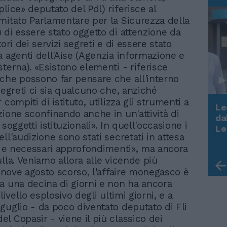
lice» deputato del Pdl) riferisce al
mitato Parlamentare per la Sicurezza della
 di essere stato oggetto di attenzione da
tori dei servizi segreti e di essere stato
a agenti dell'Aise (Agenzia informazione e
sterna). «Esistono elementi - riferisce
che possono far pensare che all'interno
segreti ci sia qualcuno che, anziché
 compiti di istituto, utilizza gli strumenti a
Le
zione sconfinando anche in un'attività di
da
 soggetti istituzionali». In quell'occasione i
Rudy Giuliani a Come States?
Le
Trump, Meloni e la strategia
ll'audizione sono stati secretati in attesa
americana
ri e necessari approfondimenti», ma ancora
lla. Veniamo allora alle vicende più
l nove agosto scorso, l'affaire monegasco è
a una decina di giorni e non ha ancora
 livello esplosivo degli ultimi giorni, e a
guglio - da poco diventato deputato di Fli
l Copasir - viene il più classico dei