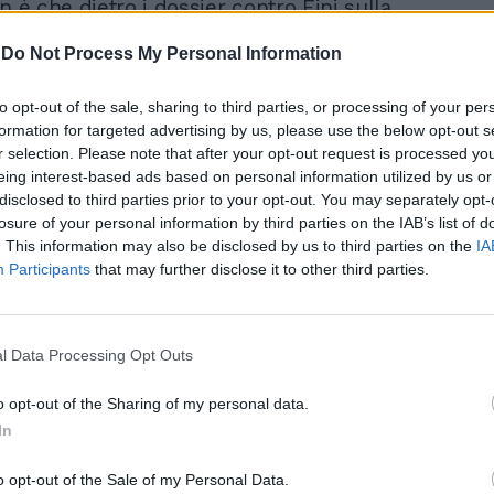
n è che dietro i dossier contro Fini sulla
levard Princesse Charlotte pubblicati dai
-
Do Not Process My Personal Information
sono pezzi deviati dei servizi segreti?
finiano sceglie il sito di Generazione
manifestare le sue perplessità. Dopo una
to opt-out of the sale, sharing to third parties, or processing of your per
ionamenti sulla libertà di stampa, tutelata
formation for targeted advertising by us, please use the below opt-out s
r selection. Please note that after your opt-out request is processed y
se democratico e occidentale, Briguglio
eing interest-based ads based on personal information utilized by us or
iamo in Italia» e - a proposito di libertà di
disclosed to third parties prior to your opt-out. You may separately opt-
tacca Il Giornale: «Ferma restando la
losure of your personal information by third parties on the IAB’s list of
nformazione e il rispetto per la professione,
. This information may also be disclosed by us to third parties on the
IA
 ad esercitarla - scrive - è legittimo
Participants
that may further disclose it to other third parties.
n diciamo dei sospetti ma almeno dei
na delle due firme dell'inchiesta del
ntiene il cognome di un notissimo
l Data Processing Opt Outs
i servizi segreti (Riccardo Malpica, ndr) al
olto nell'affaire-Sisde e poi condannato
o opt-out of the Sharing of my personal data.
nale della Repubblica? È una coincidenza?
In
ia? O è una parentela? E visto che siamo
ggiunge il membro del Copasir - c'è
o opt-out of the Sale of my Personal Data.
sier confezionato, stavolta non da