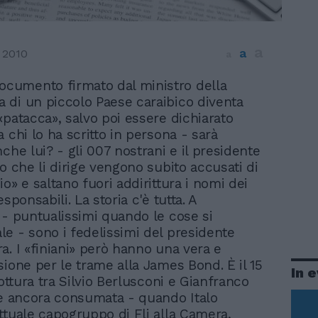
a
a
 2010
a
ocumento firmato dal ministro della
ia di un piccolo Paese caraibico diventa
«patacca», salvo poi essere dichiarato
 chi lo ha scritto in persona - sarà
che lui? - gli 007 nostrani e il presidente
o che li dirige vengono subito accusati di
o» e saltano fuori addirittura i nomi dei
esponsabili. La storia c'è tutta. A
 - puntualissimi quando le cose si
e - sono i fedelissimi del presidente
a. I «finiani» però hanno una vera e
sione per le trame alla James Bond. È il 15
In 
rottura tra Silvio Berlusconi e Gianfranco
 è ancora consumata - quando Italo
ttuale capogruppo di Fli alla Camera,