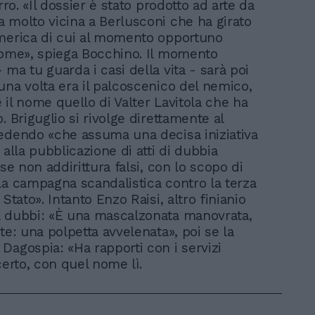
erro. «Il dossier è stato prodotto ad arte da
 molto vicina a Berlusconi che ha girato
merica di cui al momento opportuno
nome», spiega Bocchino. Il momento
ma tu guarda i casi della vita - sarà poi
una volta era il palcoscenico del nemico,
 il nome quello di Valter Lavitola che ha
. Briguglio si rivolge direttamente al
edendo «che assuma una decisa iniziativa
 alla pubblicazione di atti di dubbia
 se non addirittura falsi, con lo scopo di
la campagna scandalistica contro la terza
 Stato». Intanto Enzo Raisi, altro finianio
 dubbi: «È una mascalzonata manovrata,
te: una polpetta avvelenata», poi se la
Dagospia: «Ha rapporti con i servizi
certo, con quel nome lì.