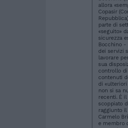
allora «semp
Copasir (Co
Repubblica)
parte di set
«seguito» d
sicurezza e
Bocchino - 
dei servizi 
lavorare per
sua disposi
controllo di
contenuti de
di «ulterio
non si sa nu
recenti. È i
scoppiato d
raggiunto il
Carmelo Bri
e membro de