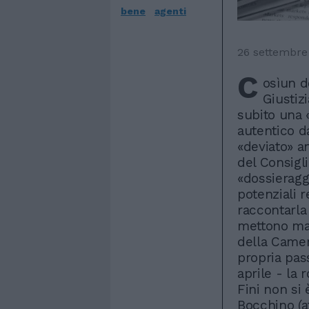
bene
agenti
26 settembre
C
osìun d
Giustiz
subito una 
autentico da
«deviato» an
del Consigli
«dossieraggi
potenziali r
raccontarla
mettono mal
della Camer
propria pas
aprile - la 
Fini non si
Bocchino (a