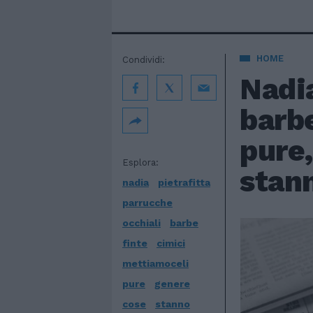
HOME
Condividi:
Nadia
barbe
pure,
Esplora:
stann
nadia
pietrafitta
parrucche
occhiali
barbe
finte
cimici
mettiamoceli
pure
genere
cose
stanno