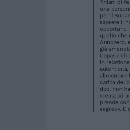
finiani di f
una persona
per il Suda
saprete il 
opportuno - 
quello che 
Annozero, e
già smentito
Copasir chi
in relazione
autenticità,
alimentare 
carica dello
doc, non ha
creata ad ar
prende con 
segreti». E 