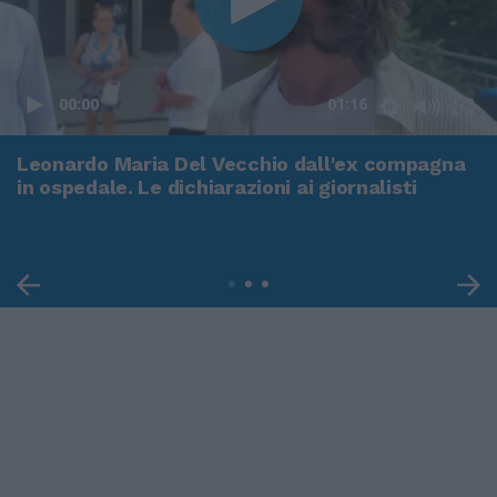
00:00
01:16
Leonardo Maria Del Vecchio dall'ex compagna
in ospedale. Le dichiarazioni ai giornalisti