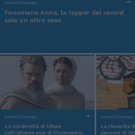
Controtempo
Fenomeno Anna, la rapper dei record
cala un altro asso
Controtempo
Controtempo
La modernità di Ulisse
La rinascita 
nell'Odissea pop di Christopher
canzoni di Va