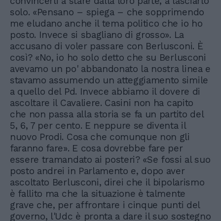
convincerli a stare dalla loro parte, a lasciarlo
solo. «Pensano – spiega – che sopprimendo
me eludano anche il tema politico che io ho
posto. Invece si sbagliano di grosso». La
accusano di voler passare con Berlusconi. È
così? «No, io ho solo detto che su Berlusconi
avevamo un po' abbandonato la nostra linea e
stavamo assumendo un atteggiamento simile
a quello del Pd. Invece abbiamo il dovere di
ascoltare il Cavaliere. Casini non ha capito
che non passa alla storia se fa un partito del
5, 6, 7 per cento. E neppure se diventa il
nuovo Prodi. Cosa che comunque non gli
faranno fare». E cosa dovrebbe fare per
essere tramandato ai posteri? «Se fossi al suo
posto andrei in Parlamento e, dopo aver
ascoltato Berlusconi, direi che il bipolarismo
è fallito ma che la situazione è talmente
grave che, per affrontare i cinque punti del
governo, l'Udc è pronta a dare il suo sostegno