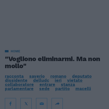
HOME
"Vogliono eliminarmi. Ma non
mollo"
racconta
saverio
romano
deputato
dissidente
delludc
ieri
vietato
collaboratore
entrare
stanza
parlamentare
sede
partito
macelli