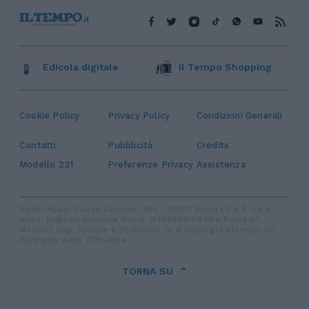
Edicola digitale
Il Tempo Shopping
Cookie Policy
Privacy Policy
Condizioni Generali
Contatti
Pubblicità
Credits
Modello 231
Preferenze Privacy
Assistenza
Sede legale: Piazza Colonna, 366 - 00187 Roma CF e P. Iva e
Iscriz. Registro Imprese Roma: 13486391009 REA Roma n°
1450962 Cap. Sociale € 25.000,00 i.v. © Copyright IlTempo. Srl -
ISSN (sito web): 1721-4084
TORNA SU