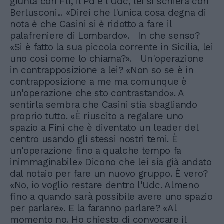
giunta con Fli, il Pd e l'Udc, lei si schiera con
Berlusconi... «Direi che l'unica cosa degna di
nota è che Casini si è ridotto a fare il
palafreniere di Lombardo». In che senso?
«Si è fatto la sua piccola corrente in Sicilia, lei
uno così come lo chiama?». Un'operazione
in contrapposizione a lei? «Non so se è in
contrapposizione a me ma comunque è
un'operazione che sto contrastando». A
sentirla sembra che Casini stia sbagliando
proprio tutto. «È riuscito a regalare uno
spazio a Fini che è diventato un leader del
centro usando gli stessi nostri temi. È
un'operazione fino a qualche tempo fa
inimmaginabile» Dicono che lei sia già andato
dal notaio per fare un nuovo gruppo. È vero?
«No, io voglio restare dentro l'Udc. Almeno
fino a quando sarà possibile avere uno spazio
per parlare». E la faranno parlare? «Al
momento no. Ho chiesto di convocare il