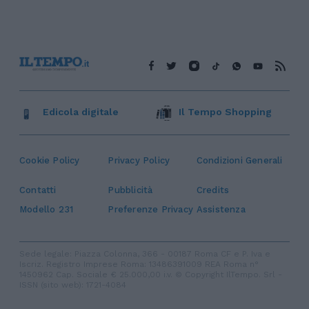
Edicola digitale
Il Tempo Shopping
Cookie Policy
Privacy Policy
Condizioni Generali
Contatti
Pubblicità
Credits
Modello 231
Preferenze Privacy
Assistenza
Sede legale: Piazza Colonna, 366 - 00187 Roma CF e P. Iva e
Iscriz. Registro Imprese Roma: 13486391009 REA Roma n°
1450962 Cap. Sociale € 25.000,00 i.v. © Copyright IlTempo. Srl -
ISSN (sito web): 1721-4084