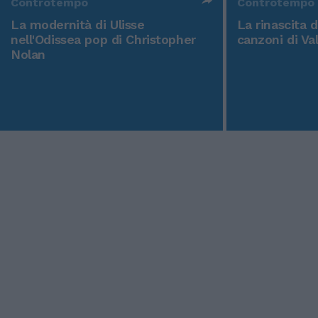
Controtempo
Controtempo
La modernità di Ulisse
La rinascita 
nell'Odissea pop di Christopher
canzoni di Va
Nolan