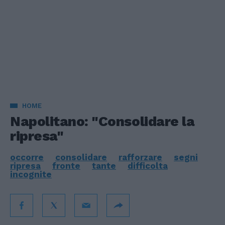
HOME
Napolitano: "Consolidare la
ripresa"
occorre
consolidare
rafforzare
segni
ripresa
fronte
tante
difficolta
incognite