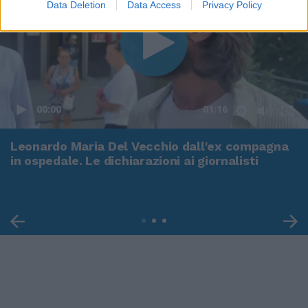
Data Deletion
Data Access
Privacy Policy
00:00
01:16
Leonardo Maria Del Vecchio dall'ex compagna
in ospedale. Le dichiarazioni ai giornalisti