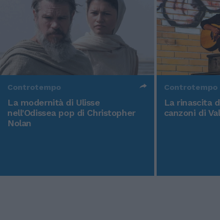
Controtempo
Controtempo
La modernità di Ulisse
La rinascita 
nell'Odissea pop di Christopher
canzoni di Va
Nolan