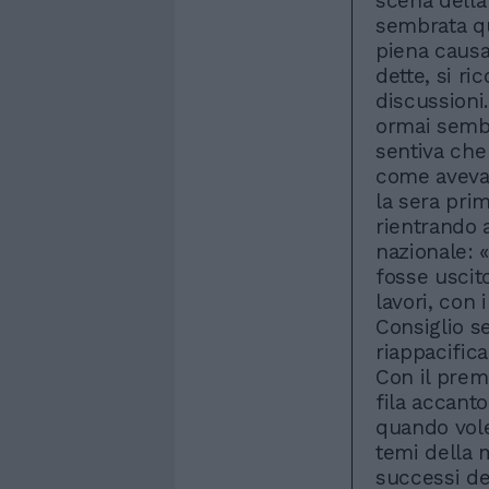
scena della 
sembrata qu
piena causa
dette, si ri
discussioni.
ormai sembr
sentiva che
come aveva 
la sera pri
rientrando a
nazionale: 
fosse uscito
lavori, con 
Consiglio s
riappacific
Con il prem
fila accanto
quando vole
temi della m
successi de