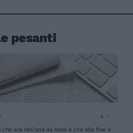
le pesanti
a
a
0
a
 che era nell'aria da mesi e che alla fine è