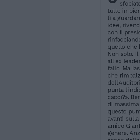
sfociat
tutto in pie
lì a guardar
idee, rivend
con il pres
rinfacciando
quello che 
Non solo. Il
all'ex leade
fallo. Ma la
che rimbalza
dell'Auditor
punta l'ind
cacci?». Be
di massima t
questo pun
avanti sull
amico Gianf
genere. Anzi