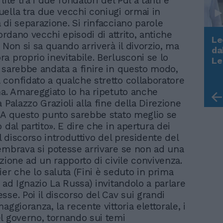
lite tra i due fondatori del Pdl a tanti è
ella tra due vecchi coniugi ormai in
 di separazione. Si rinfacciano parole
cordano vecchi episodi di attrito, antiche
Le
 Non si sa quando arriverà il divorzio, ma
da
a proprio inevitabile. Berlusconi se lo
Rudy Giuliani a Come States?
Le
Trump, Meloni e la strategia
 sarebbe andata a finire in questo modo,
americana
confidato a qualche stretto collaboratore
ma. Amareggiato lo ha ripetuto anche
 Palazzo Grazioli alla fine della Direzione
«A questo punto sarebbe stato meglio se
 dal partito». E dire che in apertura dei
il discorso introduttivo del presidente del
embrava si potesse arrivare se non ad una
azione ad un rapporto di civile convivenza.
ier che lo saluta (Fini è seduto in prima
 ad Ignazio La Russa) invitandolo a parlare
sse. Poi il discorso del Cav sui grandi
aggioranza, la recente vittoria elettorale, i
l governo, tornando sui temi