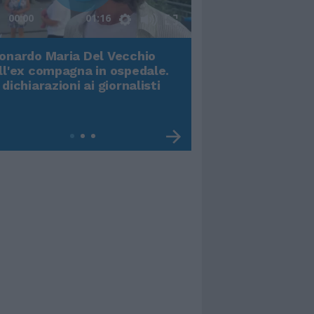
00:00
01:16
onardo Maria Del Vecchio
Terremoto, viene g
ll'ex compagna in ospedale.
video impressiona
 dichiarazioni ai giornalisti