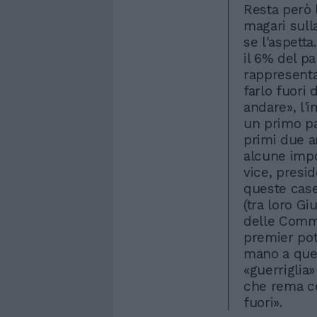
Resta però 
magari sulla
se l'aspetta
il 6% del pa
rappresentar
farlo fuori 
andare», l'i
un primo pa
primi due a
alcune impo
vice, presid
queste case
(tra loro Gi
delle Commi
premier pot
mano a ques
«guerriglia
che rema con
fuori».