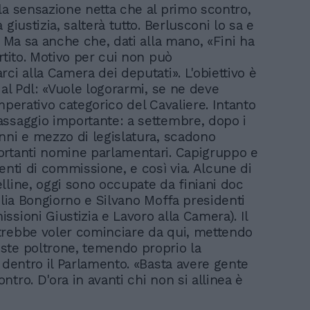
la sensazione netta che al primo scontro,
 giustizia, salterà tutto. Berlusconi lo sa e
. Ma sa anche che, dati alla mano, «Fini ha
rtito. Motivo per cui non può
ci alla Camera dei deputati». L'obiettivo è
dal Pdl: «Vuole logorarmi, se ne deve
mperativo categorico del Cavaliere. Intanto
ssaggio importante: a settembre, dopo i
nni e mezzo di legislatura, scadono
rtanti nomine parlamentari. Capigruppo e
enti di commissione, e così via. Alcune di
lline, oggi sono occupate da finiani doc
ulia Bongiorno e Silvano Moffa presidenti
ssioni Giustizia e Lavoro alla Camera). Il
rebbe voler cominciare da qui, mettendo
te poltrone, temendo proprio la
» dentro il Parlamento. «Basta avere gente
tro. D'ora in avanti chi non si allinea è