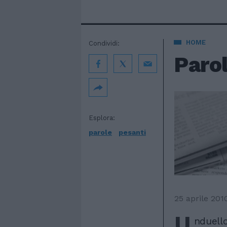
HOME
Condividi:
Paro
Esplora:
parole
pesanti
25 aprile 201
U
nduello