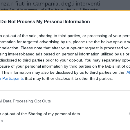
za rifiuti in Campania, degli interventi
oto in Abruzzo, della tenuta sul fronte
onostante la crisi. Fini ascolta. Seguono
-
Do Not Process My Personal Information
natori. Ed è Sandro Bondi a scaldare la
ndo a gran voce che nel Pdl «non ci sono
to opt-out of the sale, sharing to third parties, or processing of your per
i e servi», attaccando alcuni intellettuali
formation for targeted advertising by us, please use the below opt-out s
tra. In particolare «il professor Campi» e
r selection. Please note that after your opt-out request is processed y
ossi» di Farefuturo, a suo parere troppo
eing interest-based ads based on personal information utilized by us or
il partito e con il suo leader, «una
disclosed to third parties prior to your opt-out. You may separately opt-
 che come riconoscono tutti giganteggia
losure of your personal information by third parties on the IAB’s list of
, chiedendo poi di prendere le distanze da
. This information may also be disclosed by us to third parties on the
IA
denigrare un uomo e un leader al quale
Participants
that may further disclose it to other third parties.
 noi deve molto». È questo intervento, più
e fa scaldare gli animi dei finiani. Tanto che
residente della Camera lo riprende più
l Data Processing Opt Outs
uo discorso. Sono quasi le due quando Fini
o intervento. Stretta di mano gelida con il
o opt-out of the Sharing of my personal data.
enza mai guardarsi negli occhi. Berlusconi
In
a a non replicare: sul programma era