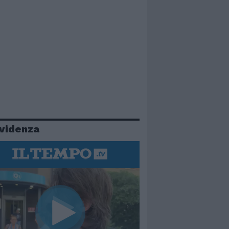
evidenza