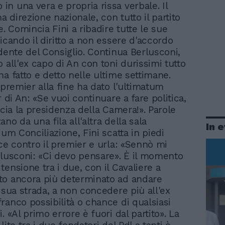
o in una vera e propria rissa verbale. Il
na direzione nazionale, con tutto il partito
e. Comincia Fini a ribadire tutte le sue
icando il diritto a non essere d'accordo
idente del Consiglio. Continua Berlusconi,
 all'ex capo di An con toni durissimi tutto
ha fatto e detto nelle ultime settimane.
 premier alla fine ha dato l'ultimatum
r di An: «Se vuoi continuare a fare politica,
scia la presidenza della Camera!». Parole
no da una fila all'altra della sala
In 
ium Conciliazione, Fini scatta in piedi
ice contro il premier e urla: «Sennò mi
rlusconi: «Ci devo pensare». È il momento
ensione tra i due, con il Cavaliere a
to ancora più determinato ad andare
a sua strada, a non concedere più all'ex
ranco possibilità o chance di qualsiasi
. «Al primo errore è fuori dal partito». La