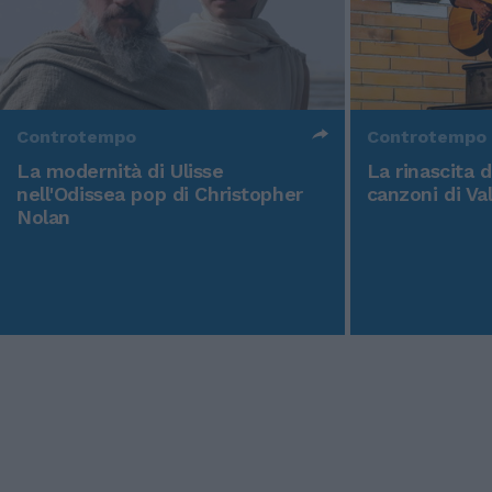
Controtempo
Controtempo
La modernità di Ulisse
La rinascita 
nell'Odissea pop di Christopher
canzoni di Va
Nolan