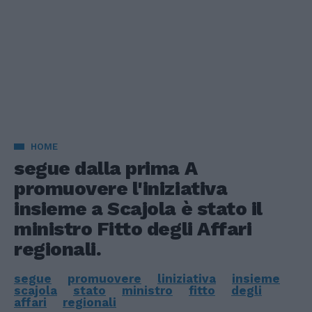
HOME
segue dalla prima A
promuovere l'iniziativa
insieme a Scajola è stato il
ministro Fitto degli Affari
regionali.
segue
promuovere
liniziativa
insieme
scajola
stato
ministro
fitto
degli
affari
regionali