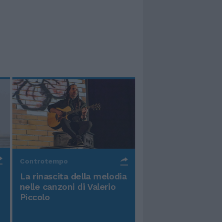
Controtempo
La rinascita della melodia
nelle canzoni di Valerio
Piccolo