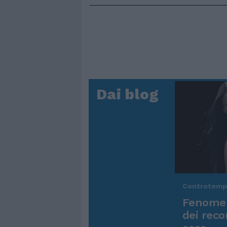
Dai blog
Controtem
Fenomen
dei reco