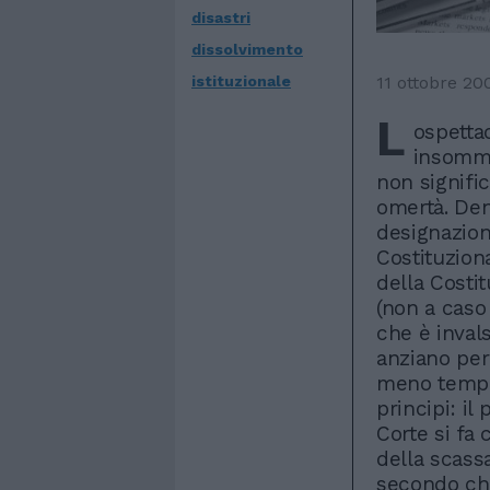
disastri
dissolvimento
11 ottobre 20
istituzionale
L
ospetta
insomma
non signifi
omertà. Den
designazion
Costituzion
della Costit
(non a caso 
che è invals
anziano per
meno tempo
principi: i
Corte si fa 
della scassa
secondo che