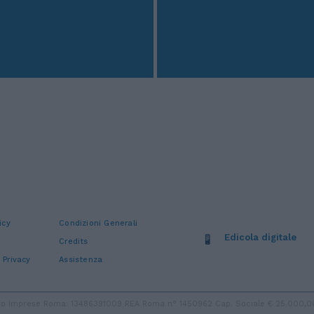
icy
Condizioni Generali
Edicola digitale
Credits
 Privacy
Assistenza
stro Imprese Roma: 13486391009 REA Roma n° 1450962 Cap. Sociale € 25.000,00 i.