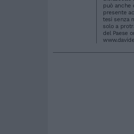
può anche c
presente ac
tesi senza 
solo a protr
del Paese o
www.davideg