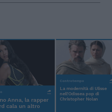
Controtempo
La modernità di Ulisse
po
nell'Odissea pop di
Christopher Nolan
o Anna, la rapper
rd cala un altro