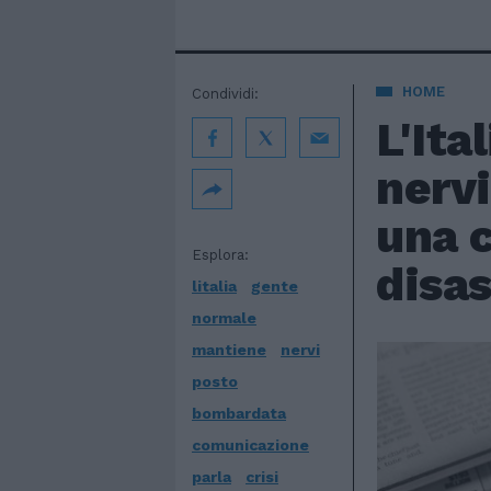
HOME
Condividi:
L'Ita
nerv
una c
Esplora:
disas
litalia
gente
normale
mantiene
nervi
posto
bombardata
comunicazione
parla
crisi