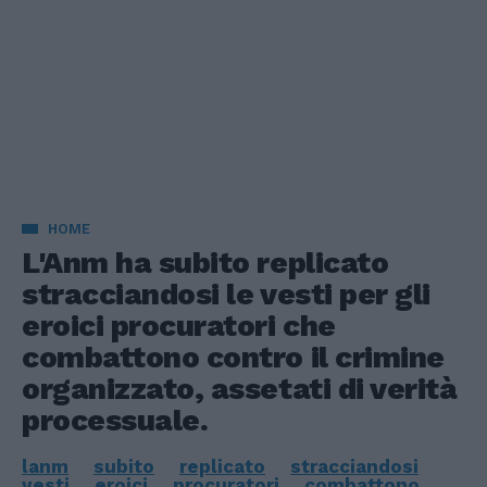
HOME
L'Anm ha subito replicato
stracciandosi le vesti per gli
eroici procuratori che
combattono contro il crimine
organizzato, assetati di verità
processuale.
lanm
subito
replicato
stracciandosi
vesti
eroici
procuratori
combattono