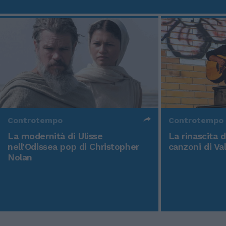
Controtempo
Controtempo
La modernità di Ulisse
La rinascita 
nell'Odissea pop di Christopher
canzoni di Va
Nolan