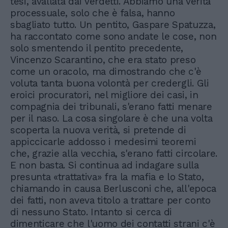
tesi, avallata dai verdetti. Abbiamo una verità
processuale, solo che è falsa, hanno
sbagliato tutto. Un pentito, Gaspare Spatuzza,
ha raccontato come sono andate le cose, non
solo smentendo il pentito precedente,
Vincenzo Scarantino, che era stato preso
come un oracolo, ma dimostrando che c'è
voluta tanta buona volontà per credergli. Gli
eroici procuratori, nel migliore dei casi, in
compagnia dei tribunali, s'erano fatti menare
per il naso. La cosa singolare è che una volta
scoperta la nuova verità, si pretende di
appiccicarle addosso i medesimi teoremi
che, grazie alla vecchia, s'erano fatti circolare.
E non basta. Si continua ad indagare sulla
presunta «trattativa» fra la mafia e lo Stato,
chiamando in causa Berlusconi che, all'epoca
dei fatti, non aveva titolo a trattare per conto
di nessuno Stato. Intanto si cerca di
dimenticare che l'uomo dei contatti strani c'è