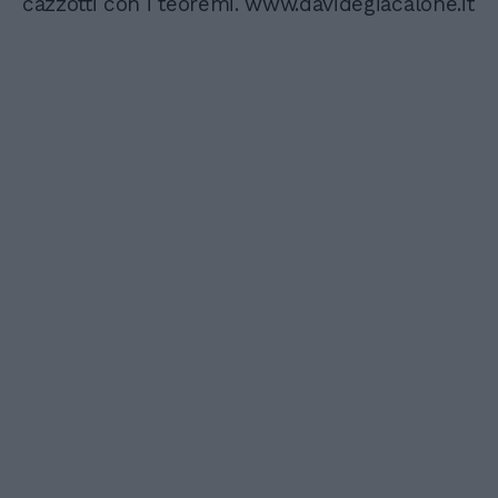
cazzotti con i teoremi. www.davidegiacalone.it