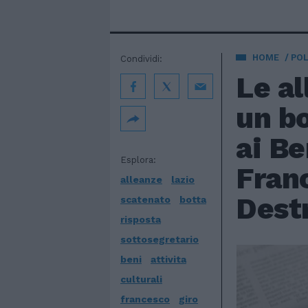
HOME
POL
Condividi:
Le al
un bo
ai Be
Esplora:
Franc
alleanze
lazio
Dest
scatenato
botta
risposta
sottosegretario
beni
attivita
culturali
francesco
giro