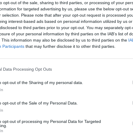
to opt-out of the sale, sharing to third parties, or processing of your per
o a Roma e nel Lazio un ruolo importante
formation for targeted advertising by us, please use the below opt-out s
con il mondo cattolico, riformista e
r selection. Please note that after your opt-out request is processed y
a Francesco Storace sono arrivate parole di
eing interest-based ads based on personal information utilized by us or
so, le parolacce non si dicono, ma stupidi
disclosed to third parties prior to your opt-out. You may separately opt-
o così grave se riferito agli strateghi del
losure of your personal information by third parties on the IAB’s list of
o. Si sono formalizzati gli apparentamenti
. This information may also be disclosed by us to third parties on the
IA
nistrative di domenica prossima. E che ti
Participants
that may further disclose it to other third parties.
 del Pdl laziale? Dicono no, per faide
oti de La Destra proprio a Guidonia. In una
à complicata vogliono perdere a tutti i
l Data Processing Opt Outs
ace ricorda che il sottosegretario Giro «ha
Le
iarato che, visto il comportamento
da
o opt-out of the Sharing of my personal data.
 bene che il sindaco dia nomine a qualche
Rudy Giuliani a Come States?
Le
In
Trump, Meloni e la strategia
er recuperare voti. Non ho parole. Appena
americana
ova il nome, gli dò anche la presidenza
o opt-out of the Sale of my Personal Data.
ssione Roma Capitale. Non conta nulla e
In
farmene. Ho già dimostrato nella vita
le cose che per me contano. Ma tutto
to opt-out of processing my Personal Data for Targeted
ing.
vvero senza senso».
In