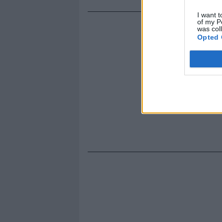
I want t
of my P
was col
Opted 