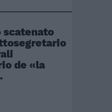
o scatenato
ottosegretario
ali
rio de «la
.