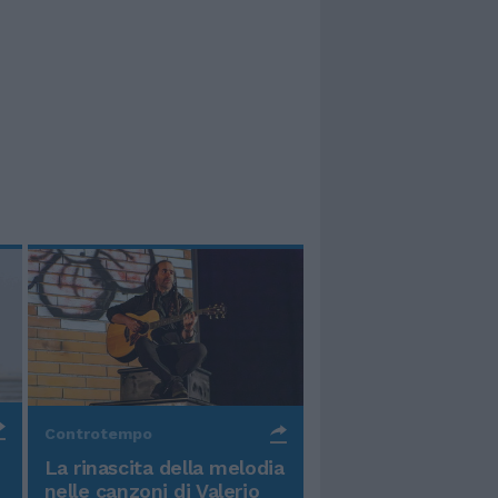
Controtempo
La rinascita della melodia
nelle canzoni di Valerio