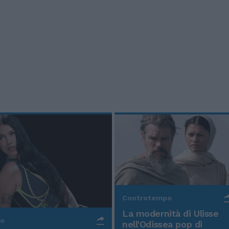
Controtempo
La modernità di Ulisse
po
nell'Odissea pop di