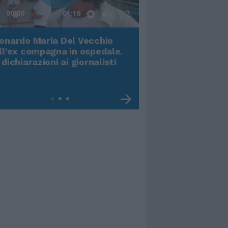
00:00
01:16
onardo Maria Del Vecchio
Terremoto, viene g
ll'ex compagna in ospedale.
video impressiona
 dichiarazioni ai giornalisti