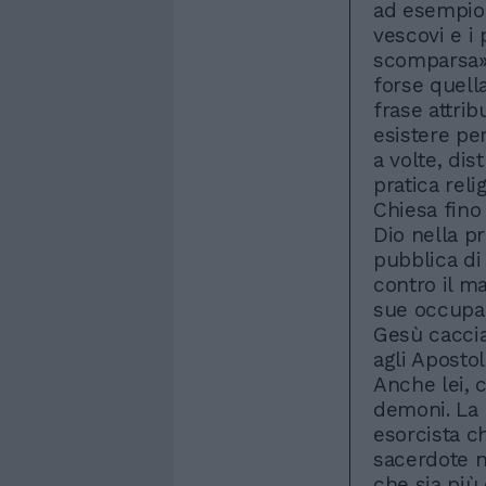
ad esempio,
vescovi e i 
scomparsa».
forse quell
frase attrib
esistere per
a volte, dis
pratica reli
Chiesa fino 
Dio nella pr
pubblica di 
contro il m
sue occupaz
Gesù caccia 
agli Apostol
Anche lei, 
demoni. La 
esorcista c
sacerdote n
che sia più 