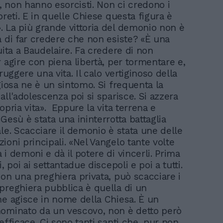
 non hanno esorcisti. Non ci credono i
preti. E in quelle Chiese questa figura è
 La più grande vittoria del demonio non è
a di far credere che non esiste? «È una
uita a Baudelaire. Fa credere di non
 agire con piena libertà, per tormentare e,
truggere una vita. Il calo vertiginoso della
giosa ne è un sintomo. Si frequenta la
all'adolescenza poi si sparisce. Si azzera
opria vita». Eppure la vita terrena e
Gesù è stata una ininterrotta battaglia
ale. Scacciare il demonio è stata une delle
ioni principali. «Nel Vangelo tante volte
i demoni e dà il potere di vincerli. Prima
i, poi ai settantadue discepoli e poi a tutti.
con una preghiera privata, può scacciare i
preghiera pubblica è quella di un
he agisce in nome della Chiesa. È un
ominato da un vescovo, non è detto però
efficace. Ci sono tanti santi che, pur non