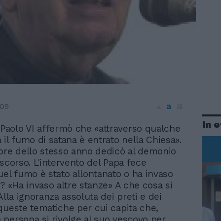
a
a
009
a
In 
 Paolo VI affermò che «attraverso qualche
 il fumo di satana è entrato nella Chiesa».
bre dello stesso anno dedicò al demonio
iscorso. L'intervento del Papa fece
uel fumo è stato allontanato o ha invaso
e? «Ha invaso altre stanze» A che cosa si
Alla ignoranza assoluta dei preti e dei
queste tematiche per cui capita che,
persona si rivolge al suo vescovo per