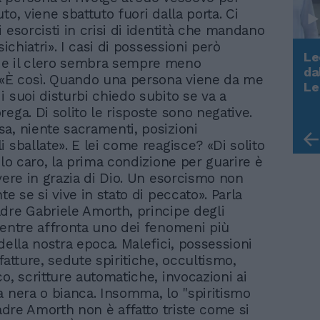
to, viene sbattuto fuori dalla porta. Ci
 esorcisti in crisi di identità che mandano
psichiatri». I casi di possessioni però
Le
e il clero sembra sempre meno
da
 «È così. Quando una persona viene da me
Rudy Giuliani a Come States?
Le
i suoi disturbi chiedo subito se va a
Trump, Meloni e la strategia
ega. Di solito le risposte sono negative.
americana
a, niente sacramenti, posizioni
 sballate». E lei come reagisce? «Di solito
olo caro, la prima condizione per guarire è
ivere in grazia di Dio. Un esorcismo non
te se si vive in stato di peccato». Parla
dre Gabriele Amorth, principe degli
mentre affronta uno dei fenomeni più
della nostra epoca. Malefici, possessioni
fatture, sedute spiritiche, occultismo,
o, scritture automatiche, invocazioni ai
a nera o bianca. Insomma, lo "spiritismo
Padre Amorth non è affatto triste come si