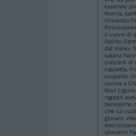
essendo pre
Norcia, san
Vincenzo Pa
Rinnovament
il cuore di
Spirito Sant
dal male». I
satana hann
concerti di
cassetta. Fr
scoperto che
uccisa a Ch
Novi Ligure
ragazzi avev
benissimo 
che lui vuo
giovani. «N
esorcizzavo
Giovanni Pao