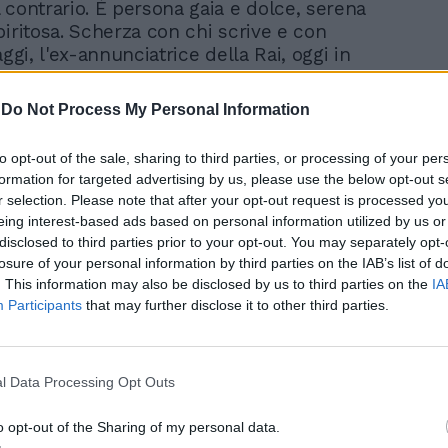
 contrario. È persona gaia e dolce, serena
piritosa. Scherza con chi scrive e con
aggi, l'ex-annunciatrice della Rai, oggi in
Uno, cantautrice e "scugnizza di Dio" come
orth la definisce. È grazie alla Viaggi,
-
Do Not Process My Personal Information
iva che riesce a sintonizzarsi anche senza
famoso esorcista, che abbiamo ottenuto
to opt-out of the sale, sharing to third parties, or processing of your per
rvista. Padre Amorth, nato a Modena il 1
formation for targeted advertising by us, please use the below opt-out s
, ci riceve in una grande sede della
r selection. Please note that after your opt-out request is processed y
 Paolo a Roma. Un ufficio che assomiglia a
eing interest-based ads based on personal information utilized by us or
ia. Sulle pareti foto di san Padre Pio, del
disclosed to third parties prior to your opt-out. You may separately opt-
ione, una statuina della Madonna di
losure of your personal information by third parties on the IAB’s list of
a effigie della Madonna di Medjugorje. «Io
. This information may also be disclosed by us to third parties on the
IA
di Medjugorje. Su questa apparizione ho
Participants
that may further disclose it to other third parties.
to ed è il posto del mondo dove ci si
 più e avviene il maggior numero di
». Mi dà un numero di "Tutto Maria" e un
l Data Processing Opt Outs
on i "Comandamenti di Dio". «Basta seguirli
i. Qui c'è la medicina per ogni male
o opt-out of the Sharing of my personal data.
. Senta, padre Amorth, lei è sempre stato