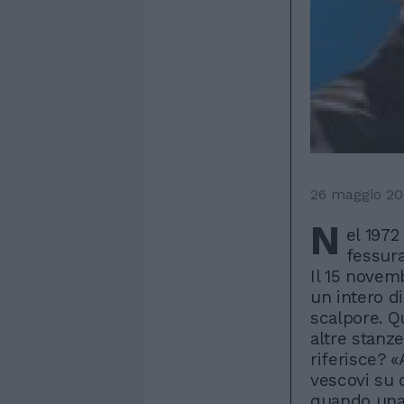
26 maggio 2
N
el 1972
fessura
Il 15 novem
un intero d
scalpore. Q
altre stanz
riferisce? «
vescovi su 
quando una 