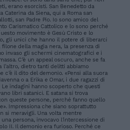
ti, erano esorcisti. San Benedetto da
ta Caterina da Siena, qui a Roma san
llotti, san Padre Pio. Io sono amico del
o Carismatico Cattolico e lo sono perché
 questo movimento è Gesù Cristo e lo
o, gli unici che hanno il potere di liberarci
l filone della magia nera, la presenza di
o invaso gli schermi cinematografici e i
 massa. C'è un appeal oscuro, anche se fa
a l'altro, dietro tanti delitti abbiamo
 c'è il dito del demonio. «Pensi alla suora
iavenna o a Erika e Omar, i due ragazzi di
. Le indagini hanno scoperto che questi
ano libri satanici. E satana si trova
con queste persone, perché fanno quello
le». Impressiona che siano soprattutto
on si meravigli. Una volta mentre
 una persona, invocavo l'intercessione di
lo II. Il demonio era furioso. Perché ce