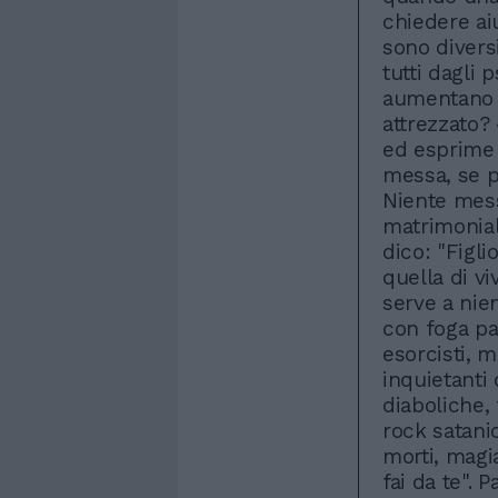
chiedere aiu
sono diversi
tutti dagli 
aumentano 
attrezzato?
ed esprime 
messa, se pr
Niente mess
matrimoniali
dico: "Figli
quella di v
serve a nien
con foga pa
esorcisti, 
inquietanti 
diaboliche, 
rock satanic
morti, magi
fai da te". 