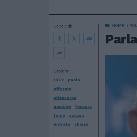
HOME
POL
Condividi:
Parla
Esplora:
1972
paolo
affermo
attraverso
qualche
fessura
fumo
satana
entrato
chiesa