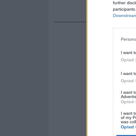
further disc
participants
Downstream 
Persona
I want t
Opted 
I want t
Opted 
I want 
Advertis
Opted 
I want t
of my P
was col
Opted 