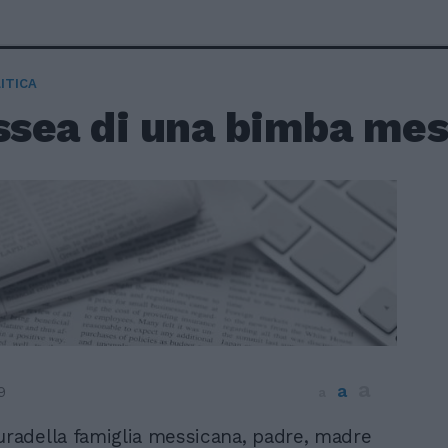
ITICA
issea di una bimba me
a
a
9
a
uradella famiglia messicana, padre, madre