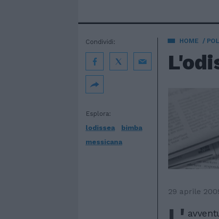
HOME
POL
Condividi:
L'od
Esplora:
lodissea
bimba
messicana
29 aprile 200
L'
avvent