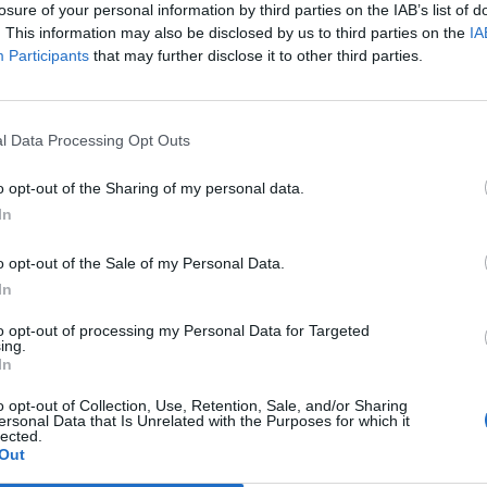
losure of your personal information by third parties on the IAB’s list of
. This information may also be disclosed by us to third parties on the
IA
Participants
that may further disclose it to other third parties.
Le
da
Rudy Giuliani a Come States?
Le
l Data Processing Opt Outs
Trump, Meloni e la strategia
americana
o opt-out of the Sharing of my personal data.
In
o opt-out of the Sale of my Personal Data.
In
to opt-out of processing my Personal Data for Targeted
ing.
In
o opt-out of Collection, Use, Retention, Sale, and/or Sharing
ersonal Data that Is Unrelated with the Purposes for which it
lected.
Out