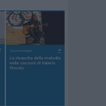
Controtempo
La rinascita della melodia
nelle canzoni di Valerio
Piccolo