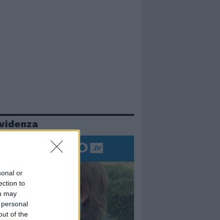
evidenza
sonal or
ection to
ou may
 personal
out of the