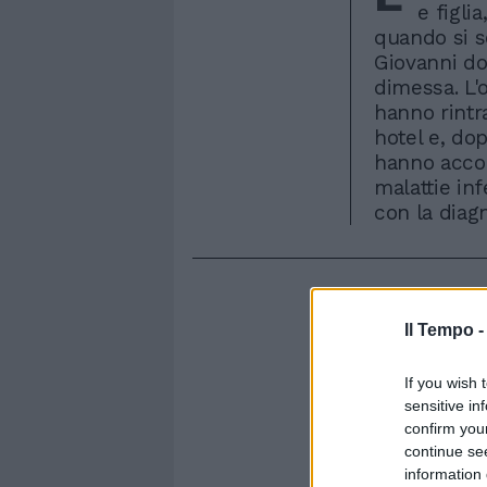
e figli
quando si s
Giovanni do
dimessa. L'o
hanno rintr
hotel e, do
hanno accom
malattie inf
con la diag
Il Tempo 
If you wish 
sensitive in
confirm you
continue se
information 