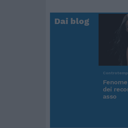
Dai blog
Controtem
Fenomen
dei reco
asso