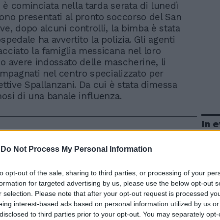
a, è cominciata nella tarda serata di lunedì
ono presentati al pronto soccorso del San
ve, dopo alcuni controlli, la bimba è stata
spedale ha avvertito la polizia. Gli agenti
acciato la famiglia messicana nel loro
po avere indossato delle mascherine, li
pagnati nel centro specializzato per
ettive Spallanzani. Da cui è stata dimessa
nosi di una banale influenza.
In 
-
Do Not Process My Personal Information
to opt-out of the sale, sharing to third parties, or processing of your per
formation for targeted advertising by us, please use the below opt-out s
r selection. Please note that after your opt-out request is processed y
eing interest-based ads based on personal information utilized by us or
disclosed to third parties prior to your opt-out. You may separately opt-