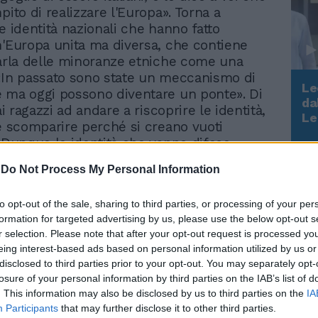
pito di realizzare l'Europa». Torna a
e identità nazionali che hanno fatto
n'Europa unita ma diversa, che contiene
parla delle minoranze etniche come una
«In passato sono state un meccanismo di
Le
 ma oggi possono diventare un ponte». Di
da
 ai ragazzi ad andare a riscoprire le identità,
Rudy Giuliani a Come States?
Le
le scomparire perché si creano vuoti
Trump, Meloni e la strategia
. Dunque le identità che vanno difese
americana
l rischio «è quello di cadere
-
Do Not Process My Personal Information
azione. Bisogna mantenere la propria
insiste Alemanno — Non è possibile che
to opt-out of the sale, sharing to third parties, or processing of your per
si sposti si trovi un McDonald's. La forza
formation for targeted advertising by us, please use the below opt-out s
è quella di essere uniti nelle diversità».
r selection. Please note that after your opt-out request is processed y
ega Alemanno, la globalizzazione crea due
eing interest-based ads based on personal information utilized by us or
cella le identità e il rapporto tra i popoli
disclosed to third parties prior to your opt-out. You may separately opt-
rato solo da logiche di mercato». L'appello
losure of your personal information by third parties on the IAB’s list of
andare a cercare le identità culturali e
. This information may also be disclosed by us to third parties on the
IA
rie. Riscoprire le tradizioni. Sono temi
Participants
that may further disclose it to other third parties.