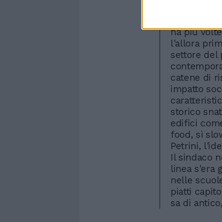
Marsilio, p
Donald's in
ha più volte
l'allora pri
settore del
contemporan
catene di ri
impatto so
caratterist
storico snat
edifici com
food, sì sl
Petrini, l'i
Il sindaco 
linea s'era 
nelle scuol
piatti capit
sa di antico