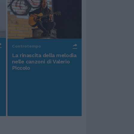
Controtempo
La rinascita della melodia
nelle canzoni di Valerio
Piccolo