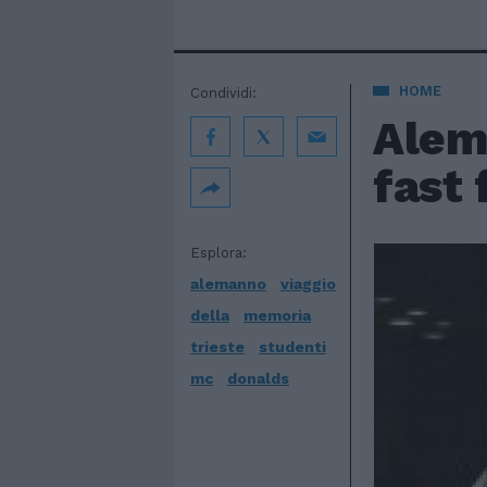
HOME
Condividi:
Alema
fast 
Esplora:
alemanno
viaggio
della
memoria
trieste
studenti
mc
donalds