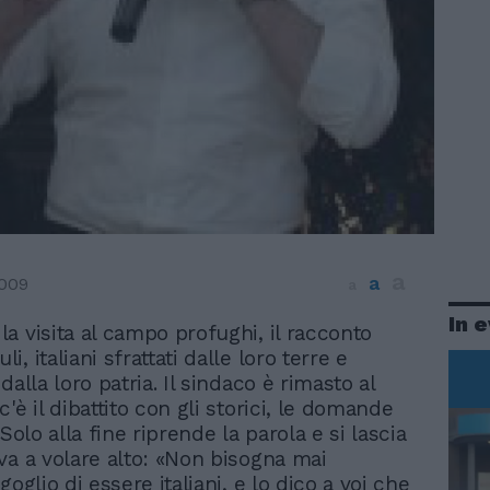
a
a
2009
a
In 
 la visita al campo profughi, il racconto
li, italiani sfrattati dalle loro terre e
dalla loro patria. Il sindaco è rimasto al
'è il dibattito con gli storici, le domande
 Solo alla fine riprende la parola e si lascia
va a volare alto: «Non bisogna mai
goglio di essere italiani, e lo dico a voi che