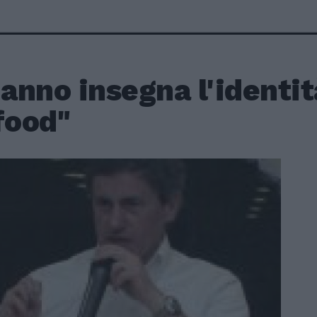
nno insegna l'identit
food"