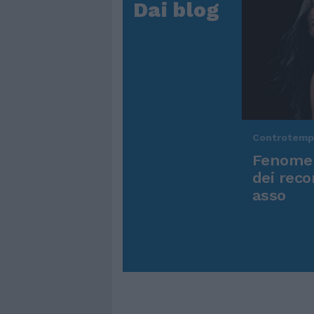
Dai blog
Controtem
Fenomen
dei reco
asso