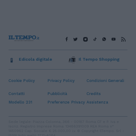
Edicola digitale
Il Tempo Shopping
Cookie Policy
Privacy Policy
Condizioni Generali
Contatti
Pubblicità
Credits
Modello 231
Preferenze Privacy
Assistenza
Sede legale: Piazza Colonna, 366 - 00187 Roma CF e P. Iva e
Iscriz. Registro Imprese Roma: 13486391009 REA Roma n°
1450962 Cap. Sociale € 25.000,00 i.v. © Copyright IlTempo. Srl -
ISSN (sito web): 1721-4084