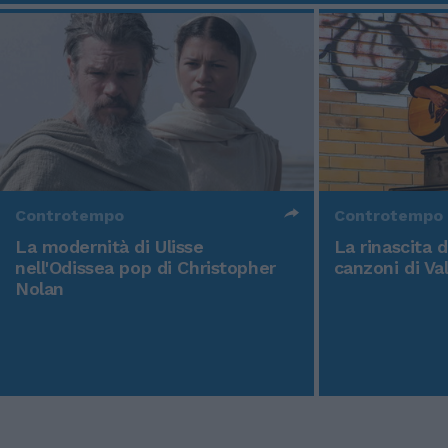
Controtempo
Controtempo
La modernità di Ulisse
La rinascita 
nell'Odissea pop di Christopher
canzoni di Va
Nolan