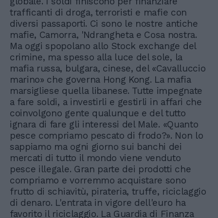
globale. I soldi finiscono per finanziare
trafficanti di droga, terroristi e mafie con
diversi passaporti. Ci sono le nostre antiche
mafie, Camorra, 'Ndrangheta e Cosa nostra.
Ma oggi spopolano allo Stock exchange del
crimine, ma spesso alla luce del sole, la
mafia russa, bulgara, cinese, del «Cavalluccio
marino» che governa Hong Kong. La mafia
marsigliese quella libanese. Tutte impegnate
a fare soldi, a investirli e gestirli in affari che
coinvolgono gente qualunque e del tutto
ignara di fare gli interessi del Male. «Quanto
pesce compriamo pescato di frodo?». Non lo
sappiamo ma ogni giorno sui banchi dei
mercati di tutto il mondo viene venduto
pesce illegale. Gran parte dei prodotti che
compriamo e vorremmo acquistare sono
frutto di schiavitù, pirateria, truffe, riciclaggio
di denaro. L'entrata in vigore dell'euro ha
favorito il riciclaggio. La Guardia di Finanza