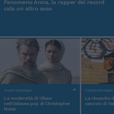
Fenomeno Anna, la rapper dei record
cala un altro asso
Controtempo
Controtempo
La modernità di Ulisse
La rinascita 
nell'Odissea pop di Christopher
canzoni di Va
Nolan