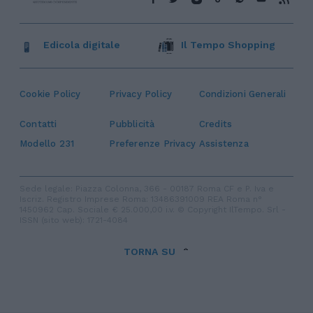
Edicola digitale
Il Tempo Shopping
Cookie Policy
Privacy Policy
Condizioni Generali
Contatti
Pubblicità
Credits
Modello 231
Preferenze Privacy
Assistenza
Sede legale: Piazza Colonna, 366 - 00187 Roma CF e P. Iva e
Iscriz. Registro Imprese Roma: 13486391009 REA Roma n°
1450962 Cap. Sociale € 25.000,00 i.v. © Copyright IlTempo. Srl -
ISSN (sito web): 1721-4084
TORNA SU