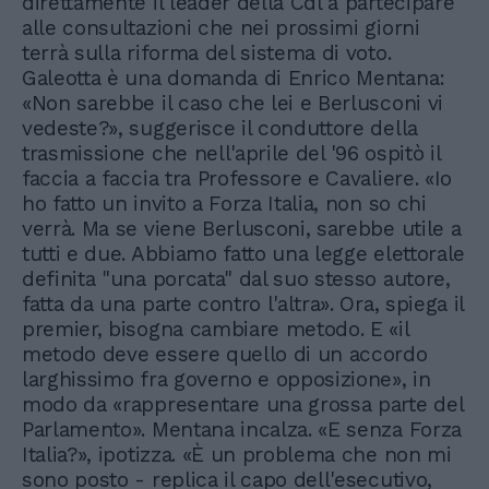
direttamente il leader della Cdl a partecipare
alle consultazioni che nei prossimi giorni
terrà sulla riforma del sistema di voto.
Galeotta è una domanda di Enrico Mentana:
«Non sarebbe il caso che lei e Berlusconi vi
vedeste?», suggerisce il conduttore della
trasmissione che nell'aprile del '96 ospitò il
faccia a faccia tra Professore e Cavaliere. «Io
ho fatto un invito a Forza Italia, non so chi
verrà. Ma se viene Berlusconi, sarebbe utile a
tutti e due. Abbiamo fatto una legge elettorale
definita "una porcata" dal suo stesso autore,
fatta da una parte contro l'altra». Ora, spiega il
premier, bisogna cambiare metodo. E «il
metodo deve essere quello di un accordo
larghissimo fra governo e opposizione», in
modo da «rappresentare una grossa parte del
Parlamento». Mentana incalza. «E senza Forza
Italia?», ipotizza. «È un problema che non mi
sono posto - replica il capo dell'esecutivo,