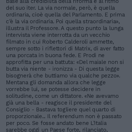
base alla credibilità della riforma e al ritmo
del suo iter. La via normale, però, è quella
ordinaria, cioè quella del Parlamento. E prima
c'è la via ordinaria. Poi quella straordinaria»,
illustra il Professore. A questo punto la lunga
intervista viene interrotta da un vecchio
filmato in cui Roberto Calderoli ammette,
sempre sotto i riflettori di Matrix, di aver fatto
una porcata in buona fede. E Prodi ne
approfitta per una battuta: «Del maiale non si
butta via niente - ironizza - Di questa legge
bisognerà che buttiamo via qualche pezzo».
Mentana gli domanda allora che legge
vorrebbe lui, se potesse decidere in
solitudine, come un dittatore. «Ne avevamo
già una bella - reagisce il presidente del
Consiglio - Bastava togliere quel quarto di
proporzionale... Il referendum non è passato
per poco. Se fosse andato bene L'Italia
sarebbe oggi un Paese forte, rilanciato,