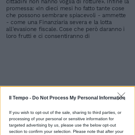
cittadini non hanno voglia di rotture». Infine la
promessa: «In dieci mesi ho fatto tante cose
che possono sembrare spiacevoli - ammette
- come una Finanziaria severa e la lotta
all'evasione fiscale. Cose che però daranno i
loro frutti e ci consentiranno di
Il Tempo -
Do Not Process My Personal Information
If you wish to opt-out of the sale, sharing to third parties, or
processing of your personal or sensitive information for
targeted advertising by us, please use the below opt-out
section to confirm your selection. Please note that after your