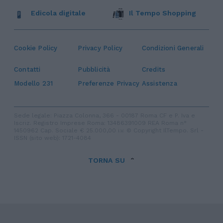
Edicola digitale
Il Tempo Shopping
Cookie Policy
Privacy Policy
Condizioni Generali
Contatti
Pubblicità
Credits
Modello 231
Preferenze Privacy
Assistenza
Sede legale: Piazza Colonna, 366 - 00187 Roma CF e P. Iva e
Iscriz. Registro Imprese Roma: 13486391009 REA Roma n°
1450962 Cap. Sociale € 25.000,00 i.v. © Copyright IlTempo. Srl -
ISSN (sito web): 1721-4084
TORNA SU