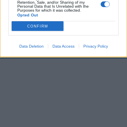
Retention, Sale, and/or Sharing of my
00:00
01:16
Personal Data that Is Unrelated with the
Purposes for which it was collected.
Opted Out
Leonardo Maria Del Vecchio dall'ex compagna
CONFIRM
in ospedale. Le dichiarazioni ai giornalisti
Data Deletion
Data Access
Privacy Policy