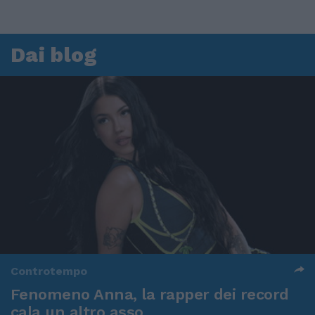
Dai blog
Controtempo
Fenomeno Anna, la rapper dei record
cala un altro asso