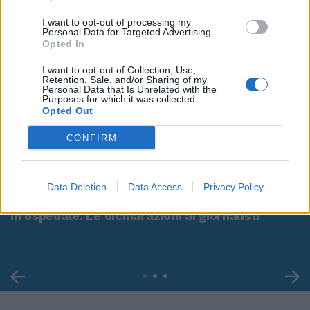
I want to opt-out of processing my
Personal Data for Targeted Advertising.
Opted In
I want to opt-out of Collection, Use,
Retention, Sale, and/or Sharing of my
Personal Data that Is Unrelated with the
Purposes for which it was collected.
Opted Out
CONFIRM
00:00
01:16
Data Deletion
Data Access
Privacy Policy
Leonardo Maria Del Vecchio dall'ex compagna
in ospedale. Le dichiarazioni ai giornalisti