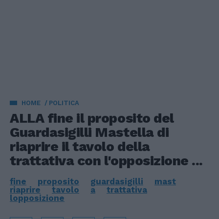
HOME
POLITICA
ALLA fine il proposito del
Guardasigilli Mastella di
riaprire il tavolo della
trattativa con l'opposizione ...
fine
proposito
guardasigilli
mast
riaprire
tavolo
a
trattativa
lopposizione