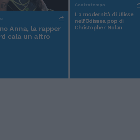
Controtempo
La modernità di Ulisse
po
nell'Odissea pop di
Christopher Nolan
o Anna, la rapper
rd cala un altro