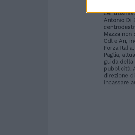
costa tropp
centrosinis
Antonio Di B
centrodestr
Mazza non s
Cdl e An, i
Forza Itali
Paglia, attu
guida della
pubblicità.
direzione d
incassare an