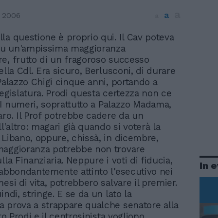
a
a
 2006
a
lla questione è proprio qui. Il Cav poteva
su un'ampissima maggioranza
e, frutto di un fragoroso successo
ella Cdl. Era sicuro, Berlusconi, di durare
 Palazzo Chigi cinque anni, portando a
legislatura. Prodi questa certezza non ce
. I numeri, soprattutto a Palazzo Madama,
aro. Il Prof potrebbe cadere da un
'altro: magari già quando si voterà la
 Libano, oppure, chissà, in dicembre,
maggioranza potrebbe non trovare
lla Finanziaria. Neppure i voti di fiducia,
In 
 abbondantemente attinto l'esecutivo nei
esi di vita, potrebbero salvare il premier.
indi, stringe. E se da un lato la
 prova a strappare qualche senatore alla
tro Prodi e il centrosinista vogliono