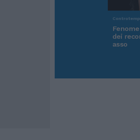
Controtem
Fenomen
dei reco
asso