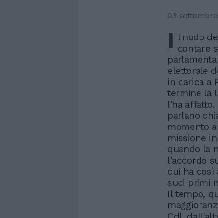
03 settembre
I
l nodo de
contare 
parlamentar
elettorale d
in carica a
termine la 
l'ha affatto
parlano chi
momento all
missione in
quando la 
l'accordo su
cui ha così
suoi primi m
Il tempo, qu
maggioranza
Cdl, dall'al