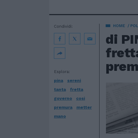
HOME
POL
Condividi:
di P
frett
premu
Esplora:
pina
sereni
tanta
fretta
governo
cosi
premura
metter
mano