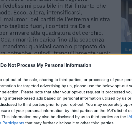
 fedelissimi possibile in Rai fintanto che
do. Ecco, allora, intensificarsi,
 malumori dei partiti dell'estrema sinistra
no tagliato fuori, i contatti tra Ds e
per arrivare alla quadratura del cerchio.
 Cda rimarrà in carica fino alla scadenza
l mandato: qualsiasi cambio proposto dal
Le
tra potrebbe, quindi, tranquillamente venir
da
 Consiglio. L'unico modo per dare il là al
Rudy Giuliani a Come States?
Le
-
Do Not Process My Personal Information
Trump, Meloni e la strategia
e nomine è gettare ombre sul Cda. Questo
americana
l dg Cappon, che già mercoledì potrebbe
n Consiglio qualche nuova nomina. Cappon
to opt-out of the sale, sharing to third parties, or processing of your per
formation for targeted advertising by us, please use the below opt-out s
 la probabilissima bocciatura dei propri
r selection. Please note that after your opt-out request is processed y
per dimostrare l'ingovernabilità del Cda.
eing interest-based ads based on personal information utilized by us or
appon, alle Risorse umane, vorrebbe
disclosed to third parties prior to your opt-out. You may separately opt-
he al posto di Comanducci, tutto ruota
losure of your personal information by third parties on the IAB’s list of
a posizione di Clemente J. Mimun, direttore
. This information may also be disclosed by us to third parties on the
IA
clinate tutte le proposte di Cappon per
Participants
that may further disclose it to other third parties.
in azienda dopo l'addio (tra cui la direzione