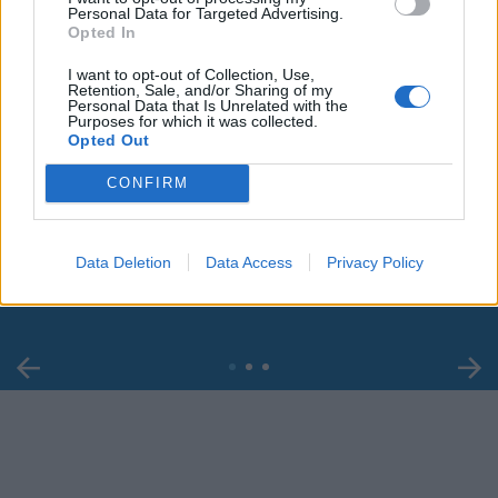
Personal Data for Targeted Advertising.
Opted In
I want to opt-out of Collection, Use,
Retention, Sale, and/or Sharing of my
Personal Data that Is Unrelated with the
Purposes for which it was collected.
Opted Out
CONFIRM
00:00
01:16
Leonardo Maria Del Vecchio dall'ex compagna
Data Deletion
Data Access
Privacy Policy
in ospedale. Le dichiarazioni ai giornalisti